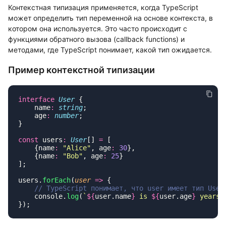
Контекстная типизация применяется, когда TypeScript
может определить тип переменной на основе контекста, в
котором она используется. Это часто происходит с
функциями обратного вызова (callback functions) и
методами, где TypeScript понимает, какой тип ожидается.
Пример контекстной типизации
interface
 User
    name
:
 string
    age
:
 number
const
 users
:
 User
[] 
=
    {name
:
 "
Alice
"
, age
:
 30
    {name
:
 "
Bob
"
, age
:
 25
users.
forEach
(
user
 =>
    console.
log
(
`
${
user.name
}
 is 
${
user.age
}
 years 