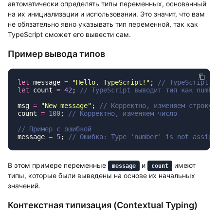
автоматически определять типы переменных, основанный
на их инициализации и использовании. Это значит, что вам
не обязательно явно указывать тип переменной, так как
TypeScript сможет его вывести сам.
Пример вывода типов
let
 message 
=
 "
Hello, TypeScript!
"
; 
let
 count 
=
 42
; 
msg 
=
 "
New message
"
; 
count 
=
 100
; 
message 
=
 5
; 
В этом примере переменные
и
имеют
message
count
типы, которые были выведены на основе их начальных
значений.
Контекстная типизация (Contextual Typing)