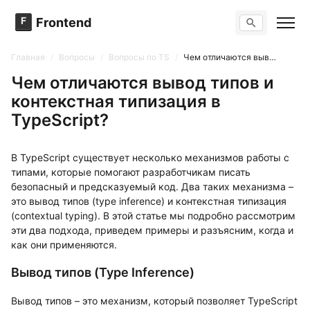
F
Frontend
Поиск по сайту
Вопросы
Главная
/
Вопросы
/
Вопросы по TS
/
Чем отличаются вывод типов и контекстная типизация в TypeScript?
Тренажер вопросов
Тесты
Чем отличаются вывод типов и
Задачи
контекстная типизация в
TypeScript?
В TypeScript существует несколько механизмов работы с
типами, которые помогают разработчикам писать
безопасный и предсказуемый код. Два таких механизма –
это вывод типов (type inference) и контекстная типизация
(contextual typing). В этой статье мы подробно рассмотрим
эти два подхода, приведем примеры и разъясним, когда и
как они применяются.
Вывод типов (Type Inference)
Вывод типов – это механизм, который позволяет TypeScript