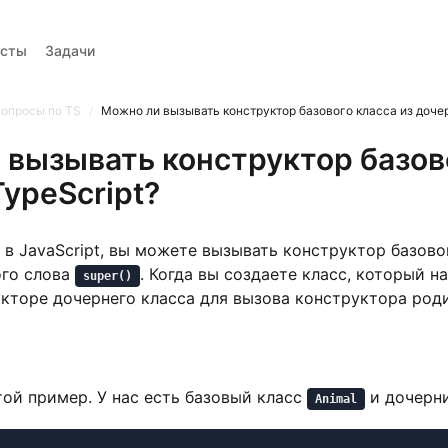
есты
Задачи
Вопросы
Тренажер вопросов
Тесты
Задачи
опросы по TS
/
Можно ли вызывать конструктор базового класса из дочер
 вызывать конструктор базово
TypeScript?
 и в JavaScript, вы можете вызывать конструктор базово
го слова
. Когда вы создаете класс, который 
super()
кторе дочернего класса для вызова конструктора роди
ой пример. У нас есть базовый класс
и дочерн
Animal