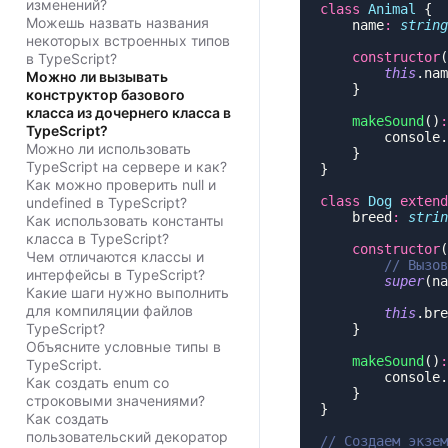
изменений?
class
 Animal
Можешь назвать названия
    name
:
 string
некоторых встроенных типов
    constructor
(
в TypeScript?
        this
.nam
Можно ли вызывать
конструктор базового
класса из дочернего класса в
    makeSound
()
:
TypeScript?
        console.
Можно ли использовать
TypeScript на сервере и как?
Как можно проверить null и
class
 Dog
 extend
undefined в TypeScript?
    breed
:
 strin
Как использовать константы
класса в TypeScript?
    constructor
(
Чем отличаются классы и
интерфейсы в TypeScript?
        super
Какие шаги нужно выполнить
для компиляции файлов
        this
.bre
TypeScript?
Объясните условные типы в
    makeSound
()
:
TypeScript.
        console.
Как создать enum со
строковыми значениями?
Как создать
пользовательский декоратор