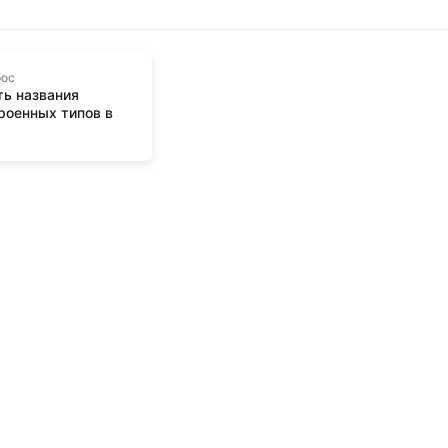
рос
ь названия
роенных типов в