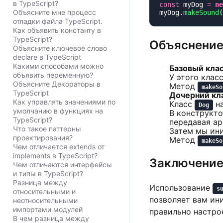
в TypeScript?
const
 myDog 
=
 ne
Объясните мне процесс
myDog.
makeSound
(
отладки файла TypeScript.
Как объявить константу в
TypeScript?
Объяснение
Объясните ключевое слово
declare в TypeScript
Какими способами можно
Базовый кла
объявить переменную?
У этого клас
Объясните Декораторы в
Метод
makeSo
TypeScript
Дочерний кл
Как управлять значениями по
Класс
на
Dog
умолчанию в функциях на
В конструкт
TypeScript?
передавая а
Что такое паттерны
Затем мы ин
проектирования?
Метод
makeSo
Чем отличается extends от
implements в TypeScript?
Заключени
Чем отличаются интерфейсы
и типы в TypeScript?
Разница между
Использование
s
относительными и
позволяет вам ини
неотносительными
импортами модулей
правильно настро
В чем разница между