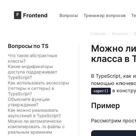
F
Frontend
Вопросы
Тренажер вопросов
Т
Главная
/
Вопросы
/
В
Вопросы по TS
Можно ли
Что такое абстрактные
класса в 
классы?
Какие модификаторы
доступа поддерживает
В TypeScript, как
TypeScript?
Как использовать аксессоры
помощью ключево
(геттеры и сеттеры) в
в констру
super()
TypeScript?
Объясните функции
Пример
утверждения?
Как можно реализовать
async/await в TypeScript?
Рассмотрим прост
Можно ли автоматически
компилировать .ts файлы с
реальным временем