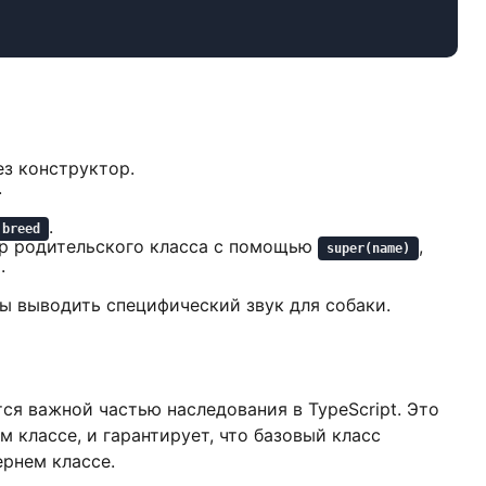
ез конструктор.
.
.
breed
ор родительского класса с помощью
,
super(name)
.
ы выводить специфический звук для собаки.
ся важной частью наследования в TypeScript. Это
 классе, и гарантирует, что базовый класс
ернем классе.