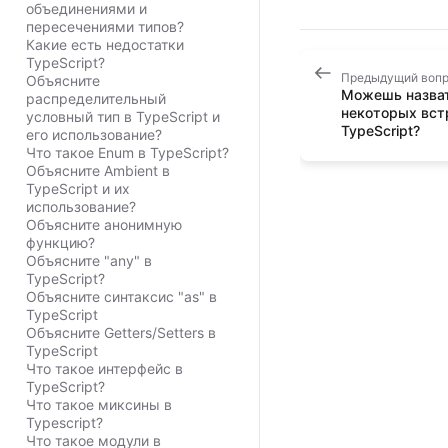
объединениями и
пересечениями типов?
Какие есть недостатки
TypeScript?
Предыдущий воп
Объясните
Можешь назват
распределительный
некоторых вст
условный тип в TypeScript и
TypeScript?
его использование?
Что такое Enum в TypeScript?
Объясните Ambient в
TypeScript и их
использование?
Объясните анонимную
функцию?
Объясните "any" в
TypeScript?
Объясните синтаксис "as" в
TypeScript
Объясните Getters/Setters в
TypeScript
Что такое интерфейс в
TypeScript?
Что такое миксины в
Typescript?
Что такое модули в