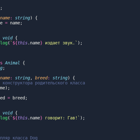
name
:
 string
e 
=
 void
log
(
`
${
this
.name
}
 издает звук.`
s
 Animal
g
name
:
 string
, 
breed
:
 string
ed 
=
 void
log
(
`
${
this
.name
}
 говорит: Гав!`