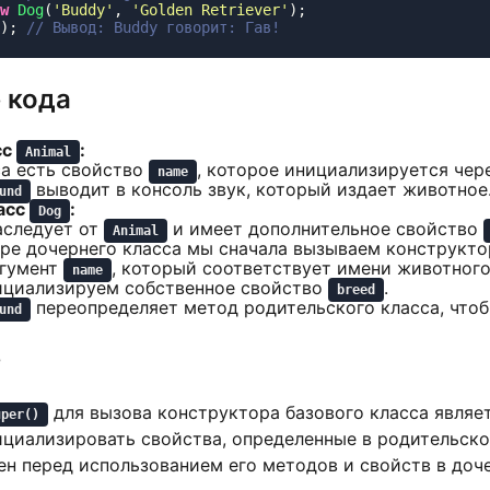
w
 Dog
(
'
Buddy
'
, 
'
Golden Retriever
'
); 
 кода
сс
:
Animal
са есть свойство
, которое инициализируется чер
name
выводит в консоль звук, который издает животное
und
асс
:
Dog
следует от
и имеет дополнительное свойство
Animal
оре дочернего класса мы сначала вызываем конструкт
ргумент
, который соответствует имени животного
name
ициализируем собственное свойство
.
breed
переопределяет метод родительского класса, чтоб
und
е
для вызова конструктора базового класса являет
uper()
циализировать свойства, определенные в родительском
ен перед использованием его методов и свойств в доч