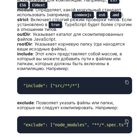
ES5
,
.
ES6
ESNext
module
: Определяет, какой модульный стандарт
использовать (например,
,
,
).
commonjs
es6
amd
strict
: Включает строгий режим проверки типов. Если
установлено в
, TypeScript будет более строгим
true
в отношении типов.
outDir
: Указывает каталог для скомпилированных
файлов JavaScript.
rootDir
: Указывает корневую папку (где находятся
ваши исходные файлы).
include
: Этот ключ представляет собой массив, в
который вы можете добавить пути к файлам или
папкам, которые должны быть включены в
компиляцию. Например:
"
include
"
: [
"
src/**/*
"
exclude
: Позволяет указать файлы или папки,
которые не следует компилировать. Например:
"
exclude
"
: [
"
node_modules
"
, 
"
**/*.spec.ts
"