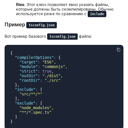
files
: Этот ключ позволяет явно указать файлы,
которые должны быть скомпилированы. Обычно
используется реже по сравнению с
.
include
Пример
tsconfig.json
Вот пример базового
файла:
tsconfig.json
  "
compilerOptions
"
:
    "
target
"
:
 "
ES6
"
    "
module
"
:
 "
commonjs
"
    "
strict
"
:
 true
    "
outDir
"
:
 "
./dist
"
    "
rootDir
"
:
 "
./src
  "
include
"
:
    "
src/**/*
  "
exclude
"
:
    "
node_modules
"
    "
**/*.spec.ts