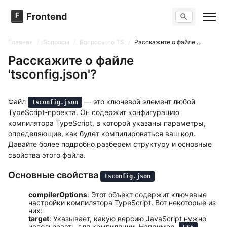
F
Frontend
Поиск по сайту
Вопросы
Главная
/
Вопросы
/
Вопросы по TS
/
Расскажите о файле 'tsconfig.json'?
Тренажер вопросов
Тесты
Расскажите о файле
Задачи
'tsconfig.json'?
Файл
— это ключевой элемент любой
tsconfig.json
TypeScript-проекта. Он содержит конфигурацию
компилятора TypeScript, в которой указаны параметры,
определяющие, как будет компилироваться ваш код.
Давайте более подробно разберем структуру и основные
свойства этого файла.
Основные свойства
tsconfig.json
compilerOptions
: Этот объект содержит ключевые
настройки компилятора TypeScript. Вот некоторые из
них:
target
: Указывает, какую версию JavaScript нужно
использовать для компиляции. Например,
,