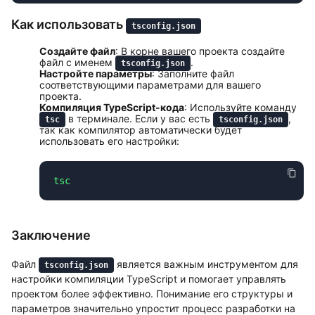
Как использовать
tsconfig.json
Создайте файл
: В корне вашего проекта создайте
файл с именем
.
tsconfig.json
Настройте параметры
: Заполните файл
соответствующими параметрами для вашего
проекта.
Компиляция TypeScript-кода
: Используйте команду
в терминале. Если у вас есть
,
tsc
tsconfig.json
так как компилятор автоматически будет
использовать его настройки:
Заключение
Файл
является важным инструментом для
tsconfig.json
настройки компиляции TypeScript и помогает управлять
проектом более эффективно. Понимание его структуры и
параметров значительно упростит процесс разработки на