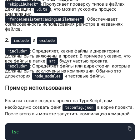
: Пропускает проверку типов в файлах
"skipLibCheck"
деклараций (
), что может ускорить процесс
.d.ts
компиляции.
: Обеспечивает
"forceConsistentCasingInFileNames"
согласованность использования регистра в названиях
файлов.
2.
и
include
exclude
: Определяет, какие файлы и директории
"include"
должны быть включены в проект. В примере указано, что
все файлы в папке
будут частью проекта.
src
: Определяет файлы или директории, которые
"exclude"
должны быть исключены из компиляции. Обычно это
директория
и тестовые файлы.
node_modules
Пример использования
Если вы хотите создать проект на TypeScript, вам
необходимо создать файл
в корне проекта.
tsconfig.json
После этого вы можете запустить компиляцию командой: