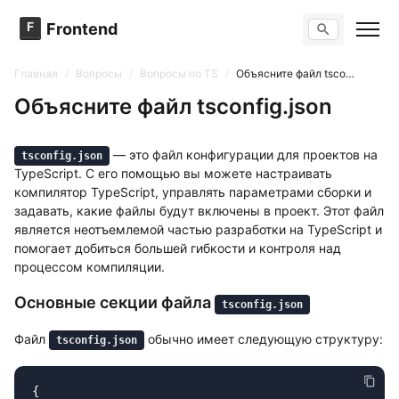
F
Frontend
Поиск по сайту
Вопросы
Главная
/
Вопросы
/
Вопросы по TS
/
Объясните файл tsconfig.json
Тренажер вопросов
Тесты
Объясните файл tsconfig.json
Задачи
— это файл конфигурации для проектов на
tsconfig.json
TypeScript. С его помощью вы можете настраивать
компилятор TypeScript, управлять параметрами сборки и
задавать, какие файлы будут включены в проект. Этот файл
является неотъемлемой частью разработки на TypeScript и
помогает добиться большей гибкости и контроля над
процессом компиляции.
Основные секции файла
tsconfig.json
Файл
обычно имеет следующую структуру:
tsconfig.json