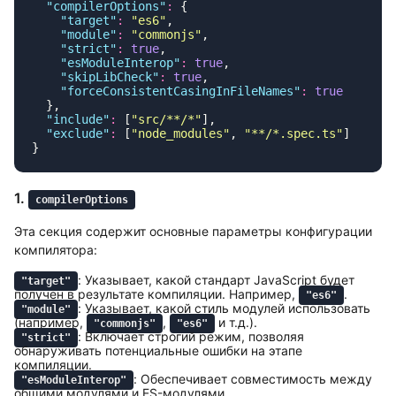
  "
compilerOptions
"
:
    "
target
"
:
 "
es6
"
    "
module
"
:
 "
commonjs
"
    "
strict
"
:
 true
    "
esModuleInterop
"
:
 true
    "
skipLibCheck
"
:
 true
    "
forceConsistentCasingInFileNames
"
:
  "
include
"
:
 [
"
src/**/*
"
  "
exclude
"
:
 [
"
node_modules
"
, 
"
**/*.spec.ts
"
1.
compilerOptions
Эта секция содержит основные параметры конфигурации
компилятора:
: Указывает, какой стандарт JavaScript будет
"target"
получен в результате компиляции. Например,
.
"es6"
: Указывает, какой стиль модулей использовать
"module"
(например,
,
и т.д.).
"commonjs"
"es6"
: Включает строгий режим, позволяя
"strict"
обнаруживать потенциальные ошибки на этапе
компиляции.
: Обеспечивает совместимость между
"esModuleInterop"
общими модулями и ES-модулями.