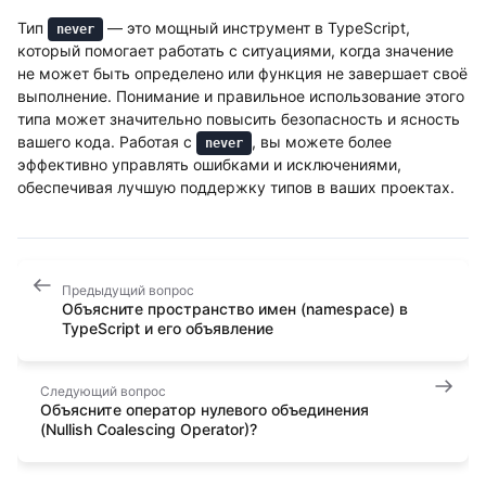
Тип
— это мощный инструмент в TypeScript,
never
который помогает работать с ситуациями, когда значение
не может быть определено или функция не завершает своё
выполнение. Понимание и правильное использование этого
типа может значительно повысить безопасность и ясность
вашего кода. Работая с
, вы можете более
never
эффективно управлять ошибками и исключениями,
обеспечивая лучшую поддержку типов в ваших проектах.
Предыдущий вопрос
Объясните пространство имен (namespace) в
TypeScript и его объявление
Следующий вопрос
Объясните оператор нулевого объединения
(Nullish Coalescing Operator)?