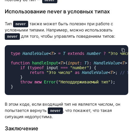
never
Использование never в условных типах
Тип
также может быть полезен при работе с
never
условными типами. Например, можно использовать
для того, чтобы управлять поведением типов:
never
type
 HandleValue
<
T
> 
=
 T
 extends
 number
 ?
 "
Это число
function
 handleInput
<
T
>(
input
:
 T
)
:
 HandleValue
<
T
    if
 (
typeof
 input 
===
 "
number
"
        return
 "
Это число
"
 as
 HandleValue
<
T
>; 
    throw
 new
 Error
(
"
Неподдерживаемый тип
"
В этом коде, если входящий тип не является числом, он
попытается вернуть
, что покажет, что такая
never
ситуация недопустима.
Заключение