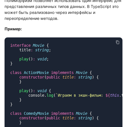
Полиморфизм позволяет использовать один интерфейс для
представления различных типов данных. В TypeScript это
может быть реализовано через интерфейсы и
переопределение методов.
Пример:
interface
 Movie
    title
:
 string
    play
()
:
 void
class
 ActionMovie
 implements
 Movie
    constructor
(
public
 title
:
 string
    play
()
:
 void
        console.
log
(
`Играем в экшн-фильм: 
${
this
.ti
class
 ComedyMovie
 implements
 Movie
    constructor
(
public
 title
:
 string