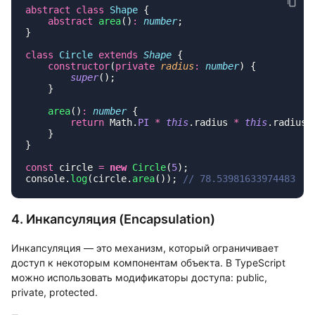
abstract
 class
 Shape
    abstract
 area
()
:
 number
class
 Circle
 extends
 Shape
    constructor
(
private
 radius
:
 number
        super
    area
()
:
 number
        return
 Math.
PI
 *
 this
.radius 
*
 this
const
 circle 
=
 new
 Circle
(
5
console.
log
(circle.
area
()); 
4. Инкапсуляция (Encapsulation)
Инкапсуляция — это механизм, который ограничивает
доступ к некоторым компонентам объекта. В TypeScript
можно использовать модификаторы доступа: public,
private, protected.