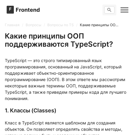
F
Frontend
Поиск по сайту
Вопросы
Главная
/
Вопросы
/
Вопросы по TS
/
Какие принципы ООП поддерживаются TypeScript?
Тренажер вопросов
Тесты
Какие принципы ООП
Задачи
поддерживаются TypeScript?
TypeScript — это строго типизированный язык
программирования, основанный на JavaScript, который
поддерживает объектно-ориентированное
программирование (ООП). В этом ответе мы рассмотрим
некоторые важные термины ООП, поддерживаемые
TypeScript, а также приведем примеры кода для лучшего
понимания.
1. Классы (Classes)
Класс в TypeScript является шаблоном для создания
объектов. Он позволяет определять свойства и методы,