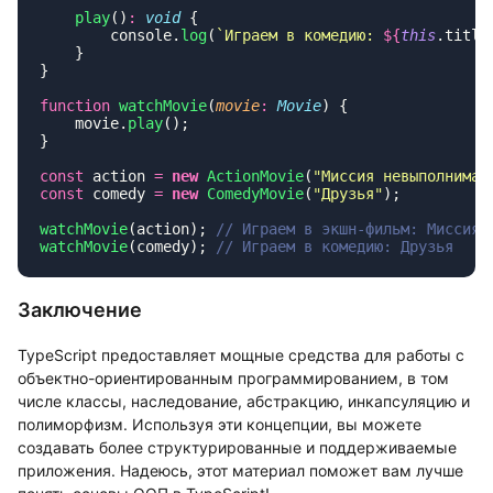
    play
()
:
 void
        console.
log
(
`Играем в комедию: 
${
this
.title
function
 watchMovie
(
movie
:
 Movie
    movie.
play
const
 action 
=
 new
 ActionMovie
(
"
Миссия невыполнима
"
const
 comedy 
=
 new
 ComedyMovie
(
"
Друзья
"
watchMovie
(action); 
watchMovie
(comedy); 
Заключение
TypeScript предоставляет мощные средства для работы с
объектно-ориентированным программированием, в том
числе классы, наследование, абстракцию, инкапсуляцию и
полиморфизм. Используя эти концепции, вы можете
создавать более структурированные и поддерживаемые
приложения. Надеюсь, этот материал поможет вам лучше