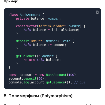
Пример:
class
 BankAccount
    private
 balance
:
 number
    constructor
(
initialBalance
:
 number
        this
.balance 
=
    deposit
(
amount
:
 number
)
:
 void
        this
.balance 
+=
    getBalance
()
:
 number
        return
 this
const
 account 
=
 new
 BankAccount
(
100
account.
deposit
(
50
console.
log
(account.
getBalance
()); 
5. Полиморфизм (Polymorphism)