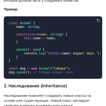
которые должны быть у созданных объектов.
Пример:
class
 Animal
    name
:
 string
    constructor
(
name
:
 string
        this
.name 
=
    speak
()
:
 void
        console.
log
(
`
${
this
.name
}
 издает звук.`
const
 dog 
=
 new
 Animal
(
"
Собака
"
dog.
speak
(); 
2. Наследование (Inheritance)
Наследование позволяет создавать новые классы на
основе уже существующих. Новый класс наследует
свойства и методы родительского класса.