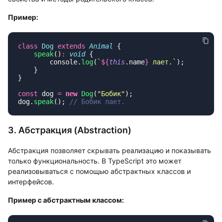
Пример:
class
 Dog
 extends
 Animal
    speak
()
:
 void
        console.
log
(
`
${
this
.name
}
 лает.`
const
 dog 
=
 new
 Dog
(
"
Бобик
"
dog.
speak
(); 
3. Абстракция (Abstraction)
Абстракция позволяет скрывать реализацию и показывать
только функциональность. В TypeScript это может
реализовываться с помощью абстрактных классов и
интерфейсов.
Пример с абстрактным классом: