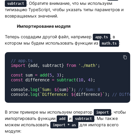
. Обратите внимание, что мы используем
subtract
типизацию TypeScript, чтобы указать типы параметров и
возвращаемых значений.
Импортирование модуля
Теперь создадим другой файл, например
, в
app.ts
котором мы будем использовать функции из
:
math.ts
import
 {add, subtract} 
from
 '
./math
'
const
 sum 
=
 add
(
5
, 
3
const
 difference 
=
 subtract
(
10
, 
4
console.
log
(
`Sum: 
${
sum
}
`
); 
console.
log
(
`Difference: 
${
difference
}
`
); 
В этом примере мы используем оператор
, чтобы
import
импортировать функции
и
. Мы также
add
subtract
можем использовать
для импорта всего
import * as
модуля: