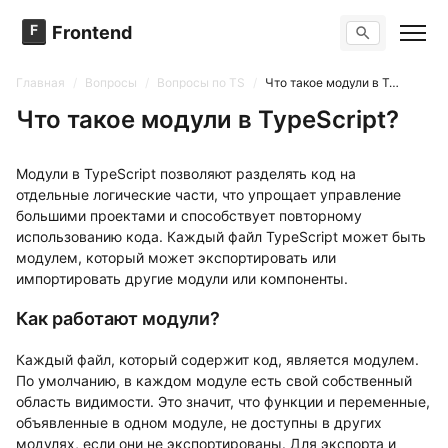
F
Frontend
Поиск по сайту
Вопросы
Главная
/
Вопросы
/
Вопросы по TS
/
Что такое модули в TypeScript?
Тренажер вопросов
Тесты
Что такое модули в TypeScript?
Задачи
Модули в TypeScript позволяют разделять код на
отдельные логические части, что упрощает управление
большими проектами и способствует повторному
использованию кода. Каждый файл TypeScript может быть
модулем, который может экспортировать или
импортировать другие модули или компоненты.
Как работают модули?
Каждый файл, который содержит код, является модулем.
По умолчанию, в каждом модуле есть свой собственный
область видимости. Это значит, что функции и переменные,
объявленные в одном модуле, не доступны в других
модулях, если они не экспортированы. Для экспорта и