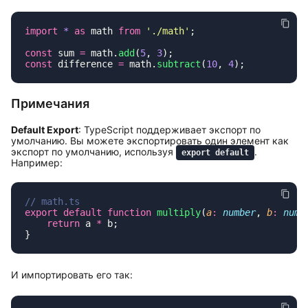
import
 *
 as
 math 
from
 '
./math
'
const
 sum 
=
 math.
add
(
5
, 
3
const
 difference 
=
 math.
subtract
(
10
, 
4
Примечания
Default Export
: TypeScript поддерживает экспорт по
умолчанию. Вы можете экспортировать один элемент как
экспорт по умолчанию, используя
.
export default
Например:
export
 default
 function
 multiply
(
a
:
 number
, 
b
:
 numb
    return
 a 
*
И импортировать его так: