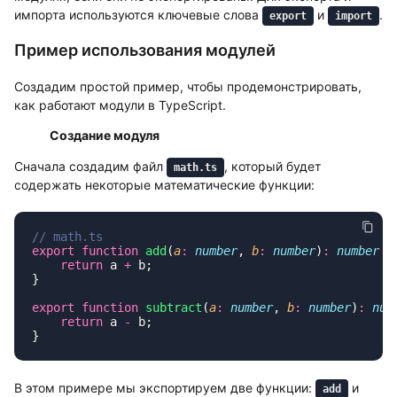
импорта используются ключевые слова
и
.
export
import
Пример использования модулей
Создадим простой пример, чтобы продемонстрировать,
как работают модули в TypeScript.
Создание модуля
Сначала создадим файл
, который будет
math.ts
содержать некоторые математические функции:
export
 function
 add
(
a
:
 number
, 
b
:
 number
)
:
 number
    return
 a 
+
export
 function
 subtract
(
a
:
 number
, 
b
:
 number
)
:
 num
    return
 a 
-
В этом примере мы экспортируем две функции:
и
add