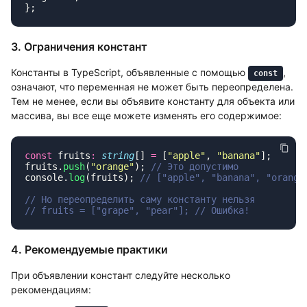
3. Ограничения констант
Константы в TypeScript, объявленные с помощью
,
const
означают, что переменная не может быть переопределена.
Тем не менее, если вы объявите константу для объекта или
массива, вы все еще можете изменять его содержимое:
const
 fruits
:
 string
[] 
=
 [
"
apple
"
, 
"
banana
"
fruits.
push
(
"
orange
"
); 
console.
log
(fruits); 
// fruits = ["grape", "pear"];
4. Рекомендуемые практики
При объявлении констант следуйте несколько
рекомендациям: