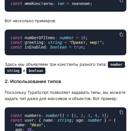
const
 имяКонстанты
:
 тип
 =
Вот несколько примеров:
const
 numberOfItems
:
 number
 =
 10
const
 greeting
:
 string
 =
 "
Привет, мир!
"
const
 isEnabled
:
 boolean
 =
 true
Здесь мы объявляем три константы разного типа:
,
number
и
.
string
boolean
2. Использование типов
Поскольку TypeScript позволяет задавать типы, вы можете
задать тип даже для массивов и объектов. Вот пример:
const
 numbers
:
 number
[] 
=
 [
1
, 
2
, 
3
, 
4
, 
5
const
 user
:
 { name
:
 string
; age
:
 number
 } 
=
  name
:
 "
Иван
"
  age
:
 30