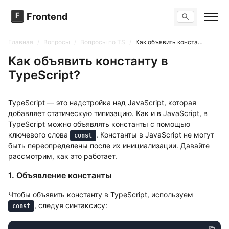
F
Frontend
Поиск по сайту
Вопросы
Главная
/
Вопросы
/
Вопросы по TS
/
Как объявить константу в TypeScript?
Тренажер вопросов
Тесты
Как объявить константу в
Задачи
TypeScript?
TypeScript — это надстройка над JavaScript, которая
добавляет статическую типизацию. Как и в JavaScript, в
TypeScript можно объявлять константы с помощью
ключевого слова
. Константы в JavaScript не могут
const
быть переопределены после их инициализации. Давайте
рассмотрим, как это работает.
1. Объявление константы
Чтобы объявить константу в TypeScript, используем
, следуя синтаксису:
const