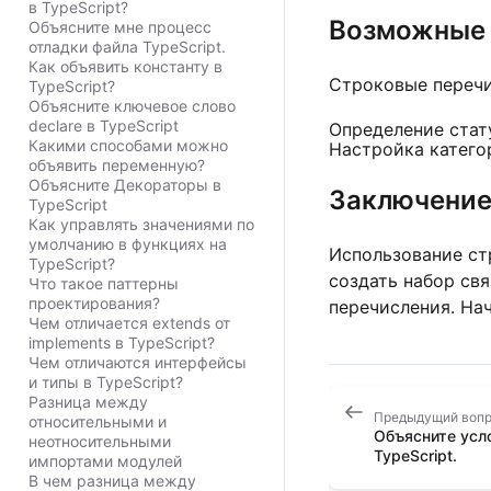
в TypeScript?
Возможные 
Объясните мне процесс
отладки файла TypeScript.
Как объявить константу в
Строковые перечи
TypeScript?
Объясните ключевое слово
declare в TypeScript
Определение стат
Какими способами можно
Настройка катего
объявить переменную?
Объясните Декораторы в
Заключени
TypeScript
Как управлять значениями по
умолчанию в функциях на
Использование с
TypeScript?
создать набор свя
Что такое паттерны
проектирования?
перечисления. Нач
Чем отличается extends от
implements в TypeScript?
Чем отличаются интерфейсы
и типы в TypeScript?
Разница между
Предыдущий воп
относительными и
Объясните усл
неотносительными
TypeScript.
импортами модулей
В чем разница между