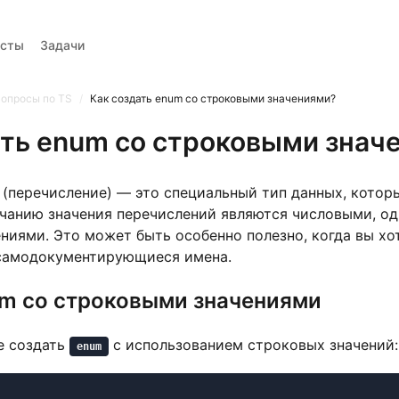
есты
Задачи
Вопросы
Тренажер вопросов
Тесты
Задачи
опросы по TS
/
Как создать enum со строковыми значениями?
ать enum со строковыми знач
(перечисление) — это специальный тип данных, котор
лчанию значения перечислений являются числовыми, од
ниями. Это может быть особенно полезно, когда вы хо
 самодокументирующиеся имена.
m со строковыми значениями
е создать
с использованием строковых значений:
enum