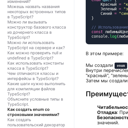
изменений?
    Красный 
=
 "
к
Можешь назвать названия
    Зеленый 
=
 "
з
некоторых встроенных типов
    Синий 
=
 "
син
в TypeScript?
Можно ли вызывать
конструктор базового класса
const
 любимыйЦве
из дочернего класса в
console.
log
(люби
TypeScript?
Можно ли использовать
TypeScript на сервере и как?
Как можно проверить null и
В этом примере:
undefined в TypeScript?
Как использовать константы
Мы создали
enum
класса в TypeScript?
Внутри перечисле
Чем отличаются классы и
"красный", "зелен
интерфейсы в TypeScript?
Затем мы создал
Какие шаги нужно выполнить
для компиляции файлов
Преимущест
TypeScript?
Объясните условные типы в
TypeScript.
Читабельнос
Как создать enum со
Отладка
: Пр
строковыми значениями?
Безопасност
Как создать
значений.
пользовательский декоратор