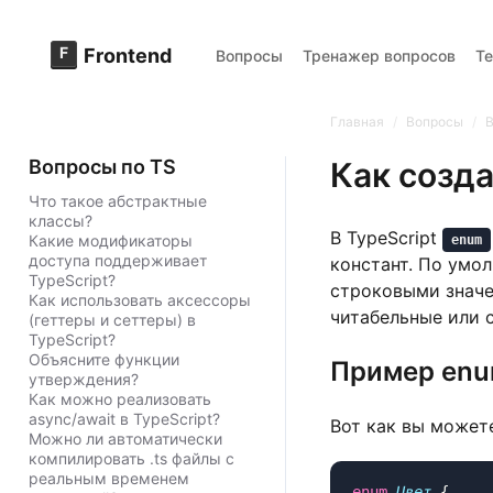
F
Frontend
Вопросы
Тренажер вопросов
Т
Главная
/
Вопросы
/
В
Вопросы по TS
Как созд
Что такое абстрактные
классы?
В TypeScript
Какие модификаторы
enum
доступа поддерживает
констант. По умо
TypeScript?
строковыми значе
Как использовать аксессоры
читабельные или
(геттеры и сеттеры) в
TypeScript?
Объясните функции
Пример enu
утверждения?
Как можно реализовать
async/await в TypeScript?
Вот как вы может
Можно ли автоматически
компилировать .ts файлы с
реальным временем
enum
 Цвет