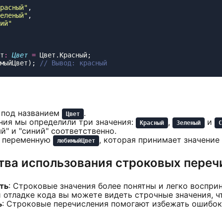
расный
"
еленый
"
ий
т
:
 Цвет
 =
мыйЦвет); 
под названием
.
Цвет
ния мы определили три значения:
,
и
Красный
Зеленый
С
ый" и "синий" соответственно.
и переменную
, которая принимает значение
любимыйЦвет
ва использования строковых переч
ть
: Строковые значения более понятны и легко воспри
и отладке кода вы можете видеть строчные значения, 
ь
: Строковые перечисления помогают избежать ошибок