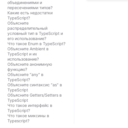
объединениями и
пересечениями типов?
Какие есть недостатки
TypeScript?
Объясните
распределительный
условный тип в TypeScript и
его использование?
Что такое Enum в TypeScript?
Объясните Ambient в
TypeScript и их
использование?
Объясните анонимную
функцию?
Объясните "any" в
TypeScript?
Объясните синтаксис "as" в
TypeScript
Объясните Getters/Setters в
TypeScript
Что такое интерфейс в
TypeScript?
Что такое миксины в
Typescript?
Что такое модули в