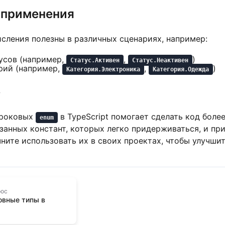
применения
сления полезны в различных сценариях, например:
усов (например,
,
)
Статус.Активен
Статус.Неактивен
рий (например,
,
)
Категория.Электроника
Категория.Одежда
е
троковых
в TypeScript помогает сделать код бол
enum
занных констант, которых легко придерживаться, и пр
ните использовать их в своих проектах, чтобы улучши
рос
овные типы в