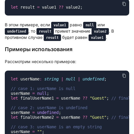
let
 result 
=
 value1 
??
В этом примере, если
равно
или
value1
null
, то
примет значение
. В
undefined
result
value2
противном случае
будет равен
.
result
value1
Примеры использования
Рассмотрим несколько примеров:
let
 userName
:
 string
 |
 null
 |
 undefined
userName 
=
 null
let
 finalUserName1 
=
 userName 
??
 "
Guest
"
; 
userName 
=
 undefined
let
 finalUserName2 
=
 userName 
??
 "
Guest
"
; 
userName 
=
 ""