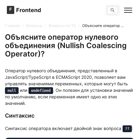
F
Frontend
Поиск по сайту
Вопросы
Главная
/
Вопросы
/
Вопросы по TS
/
Объясните оператор нулевого объединения (Nullish Coalescing Operator)?
Тренажер вопросов
Тесты
Объясните оператор нулевого
Задачи
объединения (Nullish Coalescing
Operator)?
Оператор нулевого объединения, представленный в
JavaScript/TypeScript в ECMAScript 2020, позволяет вам
управлять значениями переменных, которые могут быть
или
. Он полезен для установки значений
null
undefined
по умолчанию, если переменная имеет одно из этих
значений.
Синтаксис
Синтаксис оператора включает двойной знак вопроса
:
??