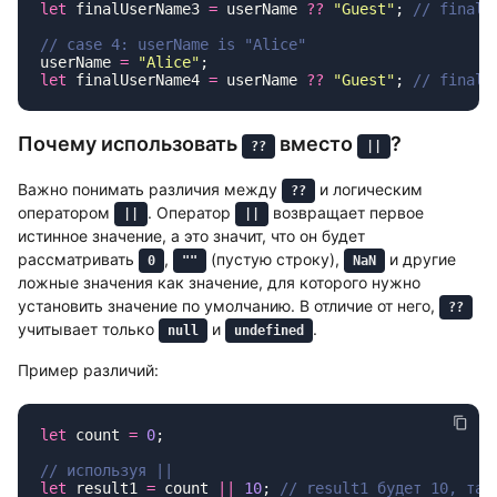
let
 finalUserName3 
=
 userName 
??
 "
Guest
"
; 
userName 
=
 "
Alice
"
let
 finalUserName4 
=
 userName 
??
 "
Guest
"
; 
Почему использовать
вместо
?
??
||
Важно понимать различия между
и логическим
??
оператором
. Оператор
возвращает первое
||
||
истинное значение, а это значит, что он будет
рассматривать
,
(пустую строку),
и другие
0
""
NaN
ложные значения как значение, для которого нужно
установить значение по умолчанию. В отличие от него,
??
учитывает только
и
.
null
undefined
Пример различий:
let
 count 
=
 0
let
 result1 
=
 count 
||
 10
; 