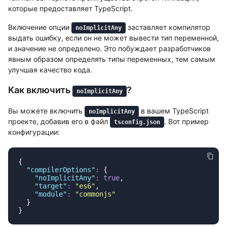
которые предоставляет TypeScript.
Включение опции
заставляет компилятор
noImplicitAny
выдать ошибку, если он не может вывести тип переменной,
и значение не определено. Это побуждает разработчиков
явным образом определять типы переменных, тем самым
улучшая качество кода.
Как включить
?
noImplicitAny
Вы можете включить
в вашем TypeScript
noImplicitAny
проекте, добавив его в файл
. Вот пример
tsconfig.json
конфигурации:
  "
compilerOptions
"
:
    "
noImplicitAny
"
:
 true
    "
target
"
:
 "
es6
"
    "
module
"
:
 "
commonjs