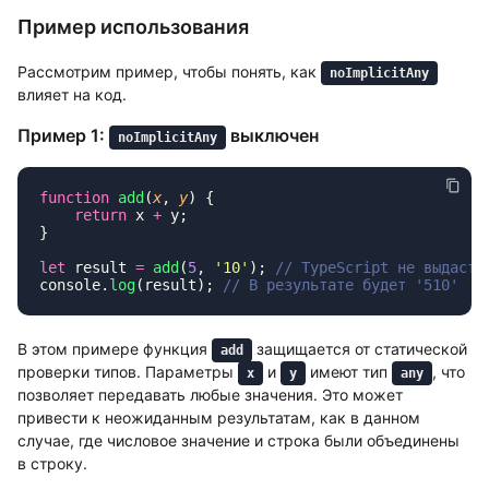
Пример использования
Рассмотрим пример, чтобы понять, как
noImplicitAny
влияет на код.
Пример 1:
выключен
noImplicitAny
function
 add
(
x
, 
y
    return
 x 
+
let
 result 
=
 add
(
5
, 
'
10
'
); 
console.
log
(result); 
В этом примере функция
защищается от статической
add
проверки типов. Параметры
и
имеют тип
, что
x
y
any
позволяет передавать любые значения. Это может
привести к неожиданным результатам, как в данном
случае, где числовое значение и строка были объединены
в строку.