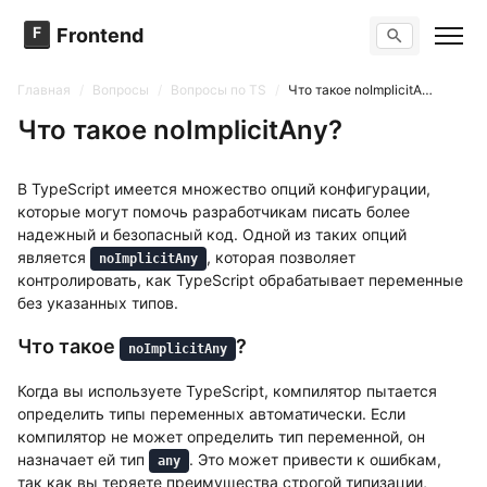
F
Frontend
Поиск по сайту
Вопросы
Главная
/
Вопросы
/
Вопросы по TS
/
Что такое noImplicitAny?
Тренажер вопросов
Тесты
Что такое noImplicitAny?
Задачи
В TypeScript имеется множество опций конфигурации,
которые могут помочь разработчикам писать более
надежный и безопасный код. Одной из таких опций
является
, которая позволяет
noImplicitAny
контролировать, как TypeScript обрабатывает переменные
без указанных типов.
Что такое
?
noImplicitAny
Когда вы используете TypeScript, компилятор пытается
определить типы переменных автоматически. Если
компилятор не может определить тип переменной, он
назначает ей тип
. Это может привести к ошибкам,
any
так как вы теряете преимущества строгой типизации,