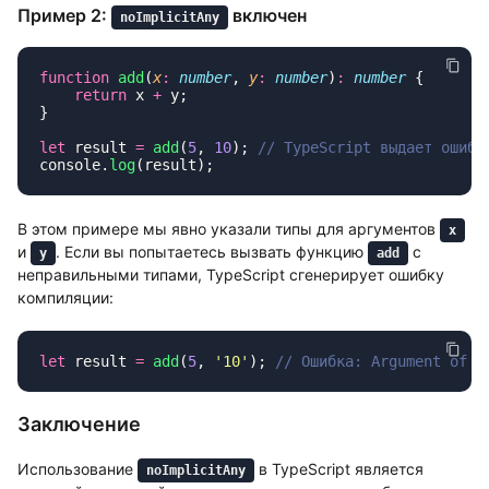
Пример 2:
включен
noImplicitAny
function
 add
(
x
:
 number
, 
y
:
 number
)
:
 number
    return
 x 
+
let
 result 
=
 add
(
5
, 
10
); 
console.
log
В этом примере мы явно указали типы для аргументов
x
и
. Если вы попытаетесь вызвать функцию
с
y
add
неправильными типами, TypeScript сгенерирует ошибку
компиляции:
let
 result 
=
 add
(
5
, 
'
10
'
); 
Заключение
Использование
в TypeScript является
noImplicitAny