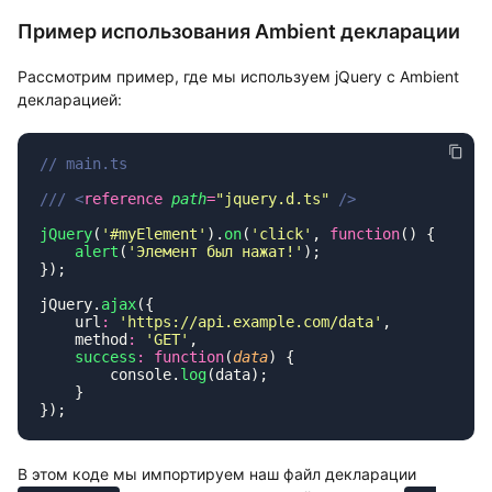
Пример использования Ambient декларации
Рассмотрим пример, где мы используем jQuery с Ambient
декларацией:
/// <
reference
 path
=
"
jquery.d.ts
"
jQuery
(
'
#myElement
'
).
on
(
'
click
'
, 
function
    alert
(
'
Элемент был нажат!
'
jQuery.
ajax
    url
:
 '
https://api.example.com/data
'
    method
:
 '
GET
'
    success
:
 function
(
data
        console.
log
В этом коде мы импортируем наш файл декларации