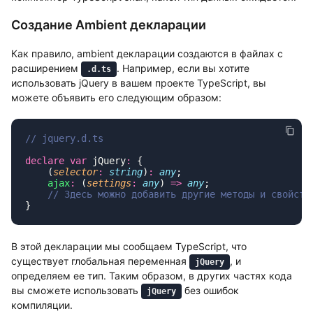
Создание Ambient декларации
Как правило, ambient декларации создаются в файлах с
расширением
. Например, если вы хотите
.d.ts
использовать jQuery в вашем проекте TypeScript, вы
можете объявить его следующим образом:
declare
 var
 jQuery
:
    (
selector
:
 string
)
:
 any
    ajax
:
 (
settings
:
 any
) 
=>
 any
В этой декларации мы сообщаем TypeScript, что
существует глобальная переменная
, и
jQuery
определяем ее тип. Таким образом, в других частях кода
вы сможете использовать
без ошибок
jQuery
компиляции.