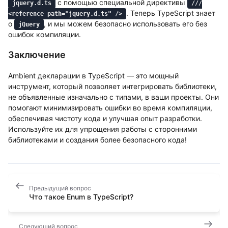
с помощью специальной директивы
jquery.d.ts
///
. Теперь TypeScript знает
<reference path="jquery.d.ts" />
о
, и мы можем безопасно использовать его без
jQuery
ошибок компиляции.
Заключение
Ambient декларации в TypeScript — это мощный
инструмент, который позволяет интегрировать библиотеки,
не объявленные изначально с типами, в ваши проекты. Они
помогают минимизировать ошибки во время компиляции,
обеспечивая чистоту кода и улучшая опыт разработки.
Используйте их для упрощения работы с сторонними
библиотеками и создания более безопасного кода!
Предыдущий вопрос
Что такое Enum в TypeScript?
Следующий вопрос