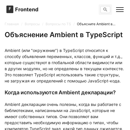
F
Frontend
Поиск по сайту
Вопросы
Главная
/
Вопросы
/
Вопросы по TS
/
Объясните Ambient в TypeScript и их использование?
Тренажер вопросов
Тесты
Объяснение Ambient в TypeScript
Задачи
Ambient (или "окружение") в TypeScript относится к
способу объявления переменных, классов, функций и т.д.,
которые существуют в глобальной области видимости или
в других модулях, но не определены в текущем контексте.
Это позволяет TypeScript использовать такие структуры,
не загружая их определений с помощью JavaScript-кода.
Когда используются Ambient декларации?
Ambient декларации очень полезны, когда вы работаете с
библиотеками, написанными на JavaScript, которые не
имеют собственных типов. Они позволяют вам
предоставить необходимую информацию о типах, чтобы
компилятор TypeScript знал, какой тип данных ожидается.