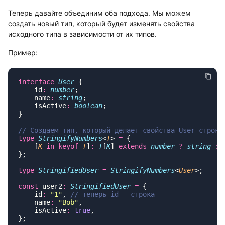
Теперь давайте объединим оба подхода. Мы можем
создать новый тип, который будет изменять свойства
исходного типа в зависимости от их типов.
Пример:
interface
 User
    id
:
 number
    name
:
 string
    isActive
:
 boolean
type
 StringifyNumbers
<
T
> 
=
    [
K
 in
 keyof
 T
]
:
 T
[
K
] 
extends
 number
 ?
 string
 :
 
type
 StringifiedUser
 =
 StringifyNumbers
<
User
const
 user2
:
 StringifiedUser
 =
    id
:
 "
1
"
, 
    name
:
 "
Bob
"
    isActive
:
 true