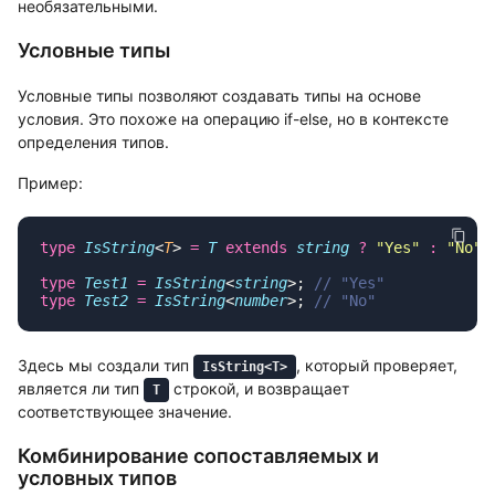
необязательными.
Условные типы
Условные типы позволяют создавать типы на основе
условия. Это похоже на операцию if-else, но в контексте
определения типов.
Пример:
type
 IsString
<
T
> 
=
 T
 extends
 string
 ?
 "
Yes
"
 :
 "
No
"
type
 Test1
 =
 IsString
<
string
>; 
type
 Test2
 =
 IsString
<
number
>; 
Здесь мы создали тип
, который проверяет,
IsString<T>
является ли тип
строкой, и возвращает
T
соответствующее значение.
Комбинирование сопоставляемых и
условных типов