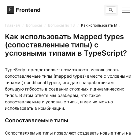
F
Frontend
Поиск по сайту
Вопросы
Главная
/
Вопросы
/
Вопросы по TS
/
Как использовать Mapped types (сопоставленные типы) с условными типами в TypeScript?
Тренажер вопросов
Тесты
Как использовать Mapped types
Задачи
(сопоставленные типы) с
условными типами в TypeScript?
TypeScript предоставляет возможность использовать
сопоставляемые типы (mapped types) вместе с условными
типами ( conditional types), что дает разработчикам
большую гибкость в создании сложных и динамических
типов. В этом ответе мы разберем, что такое
сопоставляемые и условные типы, и как их можно
использовать в комбинации.
Сопоставляемые типы
Сопоставляемые типы позволяют создавать новые типы на