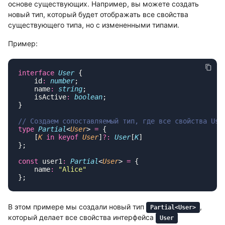
основе существующих. Например, вы можете создать
новый тип, который будет отображать все свойства
существующего типа, но с измененными типами.
Пример:
interface
 User
    id
:
 number
    name
:
 string
    isActive
:
 boolean
type
 Partial
<
User
> 
=
    [
K
 in
 keyof
 User
]
?:
 User
[
K
const
 user1
:
 Partial
<
User
> 
=
    name
:
 "
Alice
В этом примере мы создали новый тип
,
Partial<User>
который делает все свойства интерфейса
User