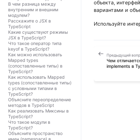
объекта, интерфе
В чем разница между
внутренним и внешним
вариантами и объ
модулем?
Расскажите о JSX в
Используйте интер
TypeScript
Какие существуют режимы
JSX в TypeScript?
Что такое оператор типа
keyof в TypeScript?
Как можно использовать
Предыдущий воп
Mapped types
Чем отличается
(сопоставленные типы) в
implements в Ty
TypeScript?
Как использовать Mapped
types (сопоставленные типы)
с условными типами в
TypeScript?
Объясните переопределение
методов в TypeScript
Как реализовать Миксины в
TypeScript?
Что такое модули в
TypeScript?
Объясните пространство
имен (namespace) в