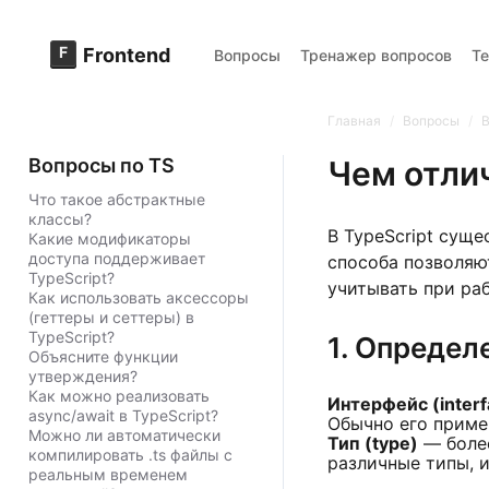
F
Frontend
Вопросы
Тренажер вопросов
Т
Главная
/
Вопросы
/
В
Вопросы по TS
Чем отли
Что такое абстрактные
классы?
В TypeScript суще
Какие модификаторы
доступа поддерживает
способа позволяю
TypeScript?
учитывать при ра
Как использовать аксессоры
(геттеры и сеттеры) в
TypeScript?
1. Определ
Объясните функции
утверждения?
Как можно реализовать
Интерфейс (interf
async/await в TypeScript?
Обычно его приме
Можно ли автоматически
Тип (type)
— более
компилировать .ts файлы с
различные типы, 
реальным временем