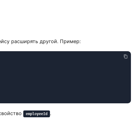
йсу расширять другой. Пример:
 свойство
.
employeeId