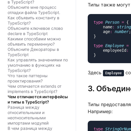
в TypeScript?
Типы также могут
Объясните мне процесс
отладки файла TypeScript.
Как объявить константу в
type
 Person
 =
TypeScript?
    name
:
 string
Объясните ключевое слово
    age
:
 number
declare в TypeScript
Какими способами можно
объявить переменную?
type
 Employee
 =
 
Объясните Декораторы в
    employeeId
:
 
TypeScript
Как управлять значениями по
умолчанию в функциях на
TypeScript?
Здесь
со
Employee
Что такое паттерны
проектирования?
Чем отличается extends от
3. Объедин
implements в TypeScript?
Чем отличаются интерфейсы
и типы в TypeScript?
Типы предоставля
Разница между
Например:
относительными и
неотносительными
импортами модулей
В чем разница между
type
 StringOrNum