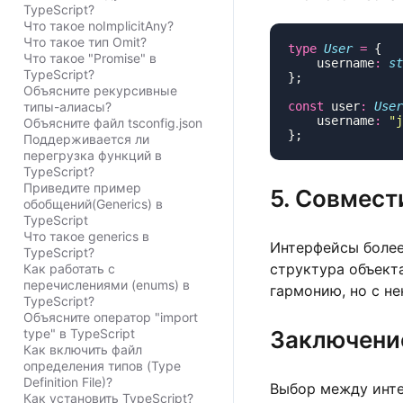
TypeScript?
Что такое noImplicitAny?
Что такое тип Omit?
type
 User
 =
Что такое "Promise" в
    username
:
 st
TypeScript?
Объясните рекурсивные
типы-алиасы?
const
 user
:
 User
    username
:
 "
j
Объясните файл tsconfig.json
Поддерживается ли
перегрузка функций в
TypeScript?
Приведите пример
5. Совмес
обобщений(Generics) в
TypeScript
Что такое generics в
Интерфейсы более
TypeScript?
структура объект
Как работать с
перечислениями (enums) в
гармонию, но с н
TypeScript?
Объясните оператор "import
type" в TypeScript
Заключени
Как включить файл
определения типов (Type
Definition File)?
Выбор между инте
Как установить TypeScript?