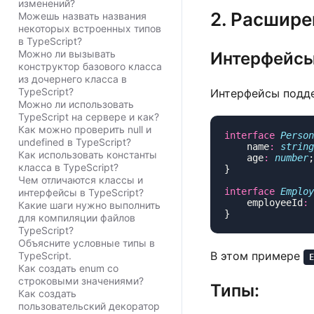
изменений?
2. Расшире
Можешь назвать названия
некоторых встроенных типов
в TypeScript?
Можно ли вызывать
Интерфейсы
конструктор базового класса
из дочернего класса в
TypeScript?
Интерфейсы подде
Можно ли использовать
TypeScript на сервере и как?
Как можно проверить null и
interface
 Person
undefined в TypeScript?
    name
:
 string
Как использовать константы
    age
:
 number
класса в TypeScript?
Чем отличаются классы и
interface
 Employ
интерфейсы в TypeScript?
    employeeId
:
 
Какие шаги нужно выполнить
для компиляции файлов
TypeScript?
Объясните условные типы в
В этом примере
TypeScript.
E
Как создать enum со
строковыми значениями?
Типы:
Как создать
пользовательский декоратор