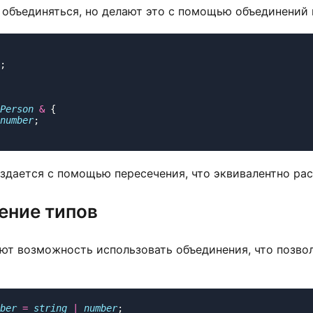
 объединяться, но делают это с помощью объединений 
Person
 &
number
здается с помощью пересечения, что эквивалентно ра
ение типов
ют возможность использовать объединения, что позвол
ber
 =
 string
 |
 number