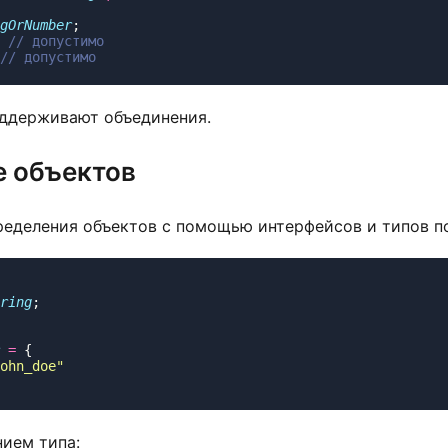
gOrNumber
 
ддерживают объединения.
е объектов
ределения объектов с помощью интерфейсов и типов по
ring
 =
ohn_doe
нием типа: