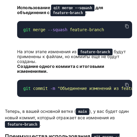
Использование
для
git merge --squash
объединения с
.
feature-branch
git
 merge
 --squash
На этом этапе изменения из
будут
feature-branch
применены к файлам, но коммиты еще не будут
созданы.
Создание одного коммита с итоговыми
изменениями.
git
 commit
 -m
 "
Объединение изменений из featur
Теперь, в вашей основной ветке (
), у вас будет один
main
новый коммит, который отражает все изменения из
.
feature-branch
Преимущества использования