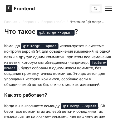
F
Frontend
Поиск по сайту
Вопросы
Главная
/
Вопросы
/
Вопросы по Git
/
Что такое `git merge --squash`?
Тренажер вопросов
Тесты
Что такое
?
git merge --squash
Задачи
Команда
используется в системе
git merge --squash
контроля версий Git для объединения изменений из одной
ветки в другую одним коммитом, при этом все изменения
из ветки, которую мы объединяем (например,
feature-
), будут собраны в одном новом коммите, без
branch
создания промежуточных коммитов. Это делается для
упрощения истории коммитов, особенно если в
объединяемой ветке было много мелких изменений.
Как это работает?
Когда вы выполняете команду
, Git
git merge --squash
берет все коммиты из целевой ветки и объединяет их
изменения, но не создает коммиты для каждого из них.