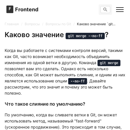
F
Frontend
Поиск по сайту
Вопросы
Главная
/
Вопросы
/
Вопросы по Git
/
Каково значение `git merge --no-ff`?
Тренажер вопросов
Тесты
Каково значение
?
git merge --no-ff
Задачи
Когда вы работаете с системами контроля версий, такими
как Git, часто возникает необходимость объединить
изменения из одной ветки в другую. Команда
git merge
позволяет вам это сделать. Однако есть несколько
способов, как Git может выполнять слияние, и одним из них
является использование опции
. Давайте
--no-ff
рассмотрим, что это значит и почему это может быть
полезно.
Что такое слияние по умолчанию?
По умолчанию, когда вы сливаете ветки в Git, он может
использовать метод, называемый "fast-forward"
(ускоренное продвижение). Это происходит в том случае,