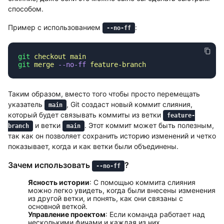
способом.
Пример с использованием
:
--no-ff
git
 checkout
 main
git
 merge
 --no-ff
Таким образом, вместо того чтобы просто перемещать
указатель
, Git создаст новый коммит слияния,
main
который будет связывать коммиты из ветки
feature-
и ветки
. Этот коммит может быть полезным,
branch
main
так как он позволяет сохранить историю изменений и четко
показывает, когда и как ветки были объединены.
Зачем использовать
?
--no-ff
Ясность истории
: С помощью коммита слияния
можно легко увидеть, когда были внесены изменения
из другой ветки, и понять, как они связаны с
основной веткой.
Управление проектом
: Если команда работает над
несколькими фичами и каждая из них