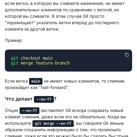
если ветка, в которую вы сливаете изменения, не имеет
дополнительных коммитов по сравнению с веткой, из
которой вы сливаете. В этом случае Git просто
"перемещает" указатель ветки вперед до последнего
коммита из другой ветки.
Пример:
git
 checkout
 main
git
 merge
Если ветка
не имеет новых коммитов, то слияние
main
произойдет как "fast-forward".
Что делает
?
--no-ff
Опция
заставляет Git всегда создавать новый
--no-ff
коммит слияния, даже если это не обязательно. Когда вы
используете
, вы говорите Git явным
git merge --no-ff
образом сохранить информацию о том, что произошло
слияние, даже если это можно было бы сделать быстрым