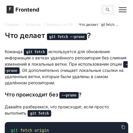
F
Frontend
Поиск по сайту
Вопросы
Главная
/
Вопросы
/
Вопросы по Git
/
Что делает `git fetch --prune`?
Тренажер вопросов
Тесты
Что делает
?
git fetch --prune
Задачи
Команда
используется для обновления
git fetch
информации о ветках удалённого репозитория без слияния
изменений в локальные ветки. При использовании опции
-
, Git дополнительно очищает локальные ссылки на
-prune
удаленные ветки, которые были удалены в самом
удалённом репозитории.
Что происходит без
?
--prune
Давайте разберемся, что происходит, если просто
выполнить
:
git fetch
git
 fetch