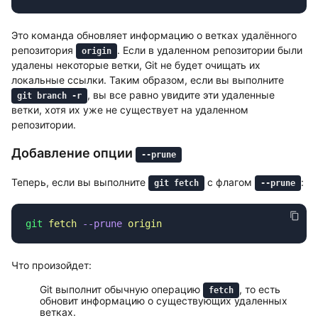
Это команда обновляет информацию о ветках удалённого
репозитория
. Если в удаленном репозитории были
origin
удалены некоторые ветки, Git не будет очищать их
локальные ссылки. Таким образом, если вы выполните
, вы все равно увидите эти удаленные
git branch -r
ветки, хотя их уже не существует на удаленном
репозитории.
Добавление опции
--prune
Теперь, если вы выполните
с флагом
:
git fetch
--prune
git
 fetch
 --prune
Что произойдет:
Git выполнит обычную операцию
, то есть
fetch
обновит информацию о существующих удаленных
ветках.