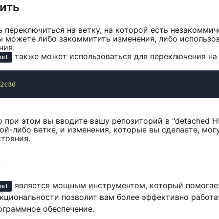
ить
ь переключиться на ветку, на которой есть незакомми
вы можете либо закоммитить изменения, либо использо
ния.
также может использоваться для переключения на 
out
о при этом вы вводите вашу репозиторий в "detached H
ой-либо ветке, и изменения, которые вы сделаете, мог
стояния.
е
является мощным инструментом, который помогает
out
циональности позволит вам более эффективно работать
ограммное обеспечение.