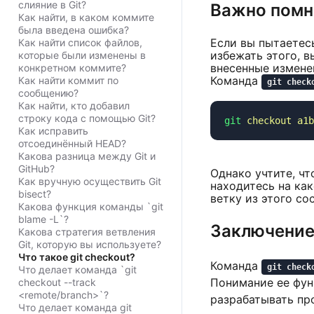
слияние в Git?
Важно помн
Как найти, в каком коммите
была введена ошибка?
Если вы пытаетес
Как найти список файлов,
избежать этого, 
которые были изменены в
внесенные измене
конкретном коммите?
Команда
Как найти коммит по
git check
сообщению?
Как найти, кто добавил
строку кода с помощью Git?
git
 checkout
Как исправить
отсоединённый HEAD?
Какова разница между Git и
GitHub?
Однако учтите, чт
Как вручную осуществить Git
находитесь на как
bisect?
ветку из этого со
Какова функция команды `git
blame -L`?
Заключени
Какова стратегия ветвления
Git, которую вы используете?
Что такое git checkout?
Команда
git check
Что делает команда `git
Понимание ее функ
checkout --track
<remote/branch>`?
разрабатывать пр
Что делает команда git