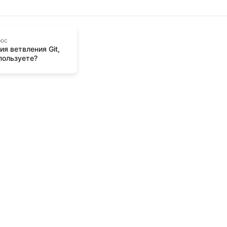
рос
ия ветвления Git,
пользуете?