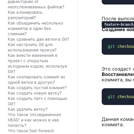
директорию от
неотслеживаемых файлов?
Как клонировать
репозиторий?
После выполн
Как объединить несколько
feature-branch
коммитов в один без
Создание но
слияния?
Как сравнить две ветки в Git?
Как настроить Git для
git
 checkou
использования прокси?
Как внести изменения в
проект с открытым
исходным кодом, используя
Это создаст
Git?
Восстановле
Как скопировать коммит из
коммита, вы 
одной ветки в другую?
Как создать пустой коммит?
Как создать новую ветку?
git
 checkou
Как создать патч с помощью
Git?
Как удалить ветку?
Что такое 'отсоединенная
Данная коман
HEAD' и как можно в нее
коммита.
попасть?
Что такое fast-forward