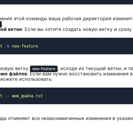
ения этой команды ваша рабочая директория изменитс
.
вой ветки
: Если вы хотите создать новую ветку и сраз
t
 -b
 новую ветку
, исходя из текущей ветки, и п
new-feature
ние файлов
: Если вам нужно восстановить изменения 
можете использовать:
t
 --
да отменяет все незакоммиченные изменения в указан