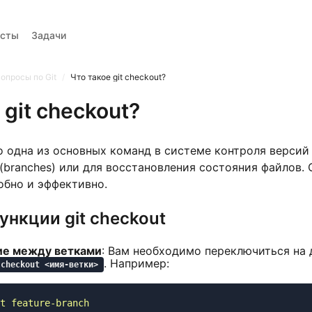
есты
Задачи
Вопросы
Тренажер вопросов
Тесты
Задачи
опросы по Git
/
Что такое git checkout?
 git checkout?
 одна из основных команд в системе контроля версий 
(branches) или для восстановления состояния файлов.
обно и эффективно.
нкции git checkout
е между ветками
: Вам необходимо переключиться на 
. Например:
 checkout <имя-ветки>
t