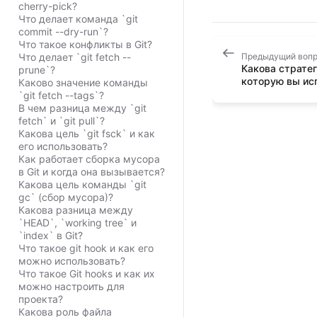
cherry-pick?
Что делает команда `git
commit --dry-run`?
Что такое конфликты в Git?
Что делает `git fetch --
Предыдущий воп
Какова стратег
prune`?
которую вы ис
Каково значение команды
`git fetch --tags`?
В чем разница между `git
fetch` и `git pull`?
Какова цель `git fsck` и как
его использовать?
Как работает сборка мусора
в Git и когда она вызывается?
Какова цель команды `git
gc` (сбор мусора)?
Какова разница между
`HEAD`, `working tree` и
`index` в Git?
Что такое git hook и как его
можно использовать?
Что такое Git hooks и как их
можно настроить для
проекта?
Какова роль файла