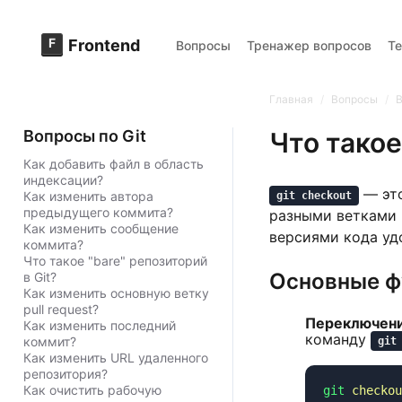
F
Frontend
Вопросы
Тренажер вопросов
Т
Главная
/
Вопросы
/
В
Вопросы по Git
Что такое
Как добавить файл в область
индексации?
— это
Как изменить автора
git checkout
предыдущего коммита?
разными ветками 
Как изменить сообщение
версиями кода уд
коммита?
Что такое "bare" репозиторий
Основные фу
в Git?
Как изменить основную ветку
pull request?
Переключени
Как изменить последний
команду
коммит?
git
Как изменить URL удаленного
репозитория?
Как очистить рабочую
git
 checkou