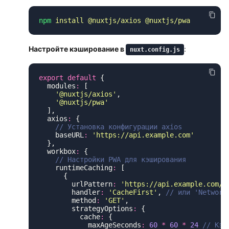
npm
 install
 @nuxtjs/axios
Настройте кэширование в
:
nuxt.config.js
export
 default
  modules
:
    '
@nuxtjs/axios
'
    '
@nuxtjs/pwa
  axios
:
    baseURL
:
 '
https://api.example.com
  workbox
:
    runtimeCaching
:
        urlPattern
:
 '
https://api.example.com/.
        handler
:
 '
CacheFirst
'
, 
        method
:
 '
GET
'
        strategyOptions
:
          cache
:
            maxAgeSeconds
:
 60
 *
 60
 *
 24