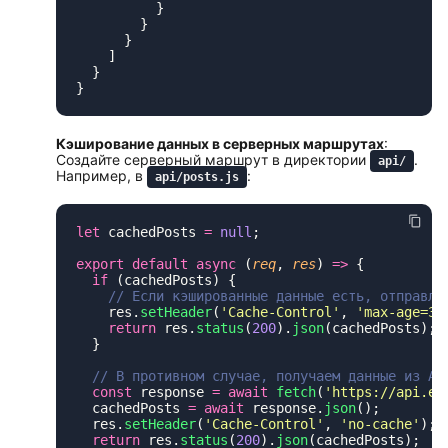
Кэширование данных в серверных маршрутах
:
Создайте серверный маршрут в директории
.
api/
Например, в
:
api/posts.js
let
 cachedPosts 
=
 null
export
 default
 async
 (
req
, 
res
) 
=>
  if
    res.
setHeader
(
'
Cache-Control
'
, 
'
max-age=36
    return
 res.
status
(
200
).
json
  const
 response 
=
 await
 fetch
(
'
https://api.ex
  cachedPosts 
=
 await
 response.
json
  res.
setHeader
(
'
Cache-Control
'
, 
'
no-cache
'
); 
  return
 res.
status
(
200
).
json