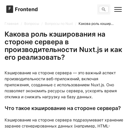
F
Frontend
Поиск по сайту
Вопросы
Главная
/
Вопросы
/
Вопросы по Nuxt
/
Какова роль кэширования на стороне сервера в производительности Nuxt.js и как его реализовать?
Тренажер вопросов
Тесты
Какова роль кэширования на
Задачи
стороне сервера в
производительности Nuxt.js и как
его реализовать?
Кэширование на стороне сервера — это важный аспект
производительности веб-приложений, включая
приложения, созданные с использованием Nuxt.js. Оно
позволяет экономить ресурсы сервера, ускорять время
отклика и снижать нагрузку на базу данных.
Что такое кэширование на стороне сервера?
Кэширование на стороне сервера подразумевает хранение
заранее сгенерированных данных (например, HTML-