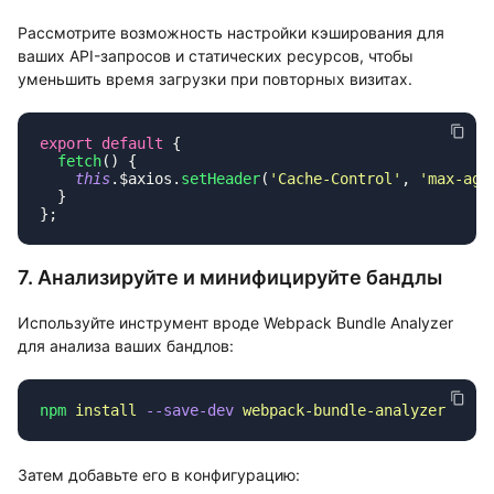
Рассмотрите возможность настройки кэширования для
ваших API-запросов и статических ресурсов, чтобы
уменьшить время загрузки при повторных визитах.
export
 default
  fetch
    this
.$axios.
setHeader
(
'
Cache-Control
'
, 
'
max-age
7. Анализируйте и минифицируйте бандлы
Используйте инструмент вроде
Webpack Bundle Analyzer
для анализа ваших бандлов:
npm
 install
 --save-dev
Затем добавьте его в конфигурацию: