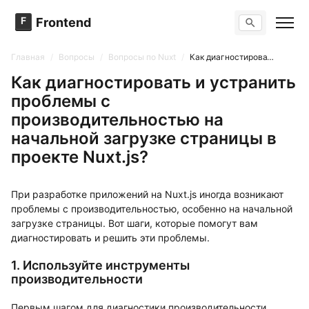
F
Frontend
Поиск по сайту
Вопросы
Главная
/
Вопросы
/
Вопросы по Nuxt
/
Как диагностировать и устранить проблемы с производительностью на начальной загрузке страницы в проекте Nuxt.js?
Тренажер вопросов
Тесты
Как диагностировать и устранить
Задачи
проблемы с
производительностью на
начальной загрузке страницы в
проекте Nuxt.js?
При разработке приложений на Nuxt.js иногда возникают
проблемы с производительностью, особенно на начальной
загрузке страницы. Вот шаги, которые помогут вам
диагностировать и решить эти проблемы.
1. Используйте инструменты
производительности
Первым шагом для диагностики производительности