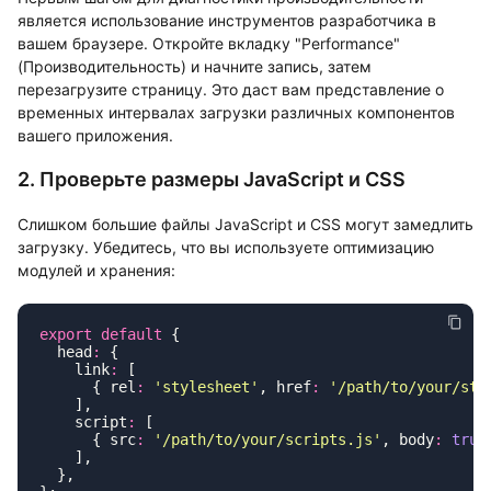
является использование инструментов разработчика в
вашем браузере. Откройте вкладку "Performance"
(Производительность) и начните запись, затем
перезагрузите страницу. Это даст вам представление о
временных интервалах загрузки различных компонентов
вашего приложения.
2. Проверьте размеры JavaScript и CSS
Слишком большие файлы JavaScript и CSS могут замедлить
загрузку. Убедитесь, что вы используете оптимизацию
модулей и хранения:
export
 default
  head
:
    link
:
      { rel
:
 '
stylesheet
'
, href
:
 '
/path/to/your/sty
    script
:
      { src
:
 '
/path/to/your/scripts.js
'
, body
:
 true