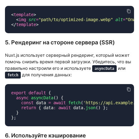
<
template
  <
img
 src
=
"
path/to/optimized-image.webp
"
 alt
=
"
Опис
</
template
5. Рендеринг на стороне сервера (SSR)
Nuxt.js использует серверный рендеринг, который может
помочь снизить время первой загрузки. Убедитесь, что вы
правильно настроили его и используете
или
asyncData
для получения данных:
fetch
export
 default
  async
 asyncData
    const
 data 
=
 await
 fetch
(
'
https://api.example.c
    return
 { data
:
 await
 data.
json
6. Используйте кэширование