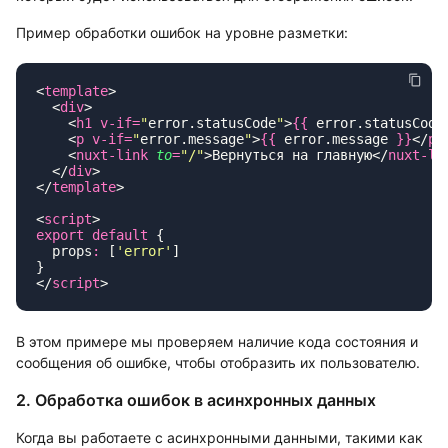
Пример обработки ошибок на уровне разметки:
<
template
  <
div
    <
h1
 v-if=
"
error.statusCode
"
>
{{
 error.statusCode
    <
p
 v-if=
"
error.message
"
>
{{
 error.message 
}}
</
p
    <
nuxt-link
 to
=
"
/
"
>Вернуться на главную</
nuxt-li
  </
div
</
template
<
script
export
 default
  props
:
 [
'
error
'
</
script
В этом примере мы проверяем наличие кода состояния и
сообщения об ошибке, чтобы отобразить их пользователю.
2. Обработка ошибок в асинхронных данных
Когда вы работаете с асинхронными данными, такими как