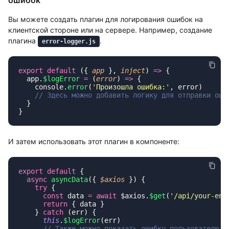
ошибок
Вы можете создать плагин для логирования ошибок на
клиентской стороне или на сервере. Например, создание
плагина
.
error-logger.js
export
 default
 ({ 
app
 }, 
inject
) 
=>
  app.
$logError
 =
 (
error
) 
=>
    console.
error
(
'
Произошла ошибка:
'
И затем использовать этот плагин в компоненте:
export
 default
  async
 asyncData
({ 
$axios
    try
      const
 data 
=
 await
 $axios.
$get
(
'
/api/your-end
      return
    } 
catch
      this
.
$logError