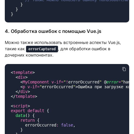
4. Обработка ошибок с помощью Vue.js
Можно также использовать встроенные аспекты Vue.js,
такие как
, для обработки ошибок в
errorCaptured
дочерних компонентах.
<
template
  <
div
    <
MyComponent
 v-if=
"
!
errorOccurred
"
 @
error
=
"
hand
    <
p
 v-if=
"
errorOccurred
"
>Ошибка при загрузке ком
  </
div
</
template
<
script
export
 default
  data
    return
      errorOccurred
:
 false