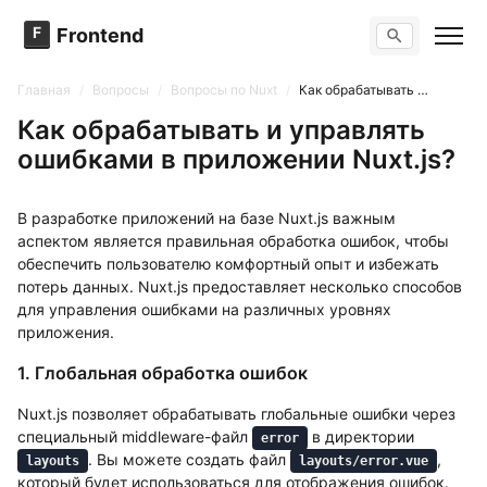
F
Frontend
Поиск по сайту
Вопросы
Главная
/
Вопросы
/
Вопросы по Nuxt
/
Как обрабатывать и управлять ошибками в приложении Nuxt.js?
Тренажер вопросов
Тесты
Как обрабатывать и управлять
Задачи
ошибками в приложении Nuxt.js?
В разработке приложений на базе Nuxt.js важным
аспектом является правильная обработка ошибок, чтобы
обеспечить пользователю комфортный опыт и избежать
потерь данных. Nuxt.js предоставляет несколько способов
для управления ошибками на различных уровнях
приложения.
1. Глобальная обработка ошибок
Nuxt.js позволяет обрабатывать глобальные ошибки через
специальный middleware-файл
в директории
error
. Вы можете создать файл
,
layouts
layouts/error.vue
который будет использоваться для отображения ошибок.