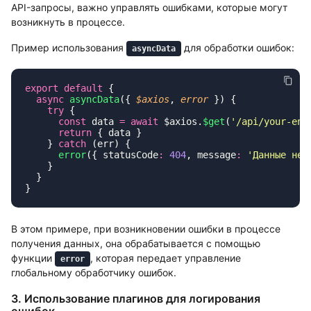
API-запросы, важно управлять ошибками, которые могут
возникнуть в процессе.
Пример использования
для обработки ошибок:
asyncData
export
 default
  async
 asyncData
({ 
$axios
, 
error
    try
      const
 data 
=
 await
 $axios.
$get
(
'
/api/your-end
      return
    } 
catch
      error
({ statusCode
:
 404
, message
:
 '
Данные не 
В этом примере, при возникновении ошибки в процессе
получения данных, она обрабатывается с помощью
функции
, которая передает управление
error
глобальному обработчику ошибок.
3. Использование плагинов для логирования