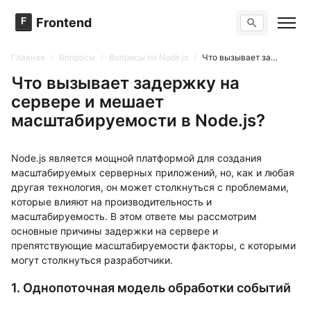
F
Frontend
Поиск по сайту
Вопросы
Главная
/
Вопросы
/
Вопросы по Node.js
/
Что вызывает задержку на сервере и мешает масштабируемости в Node.js?
Тренажер вопросов
Тесты
Что вызывает задержку на
Задачи
сервере и мешает
масштабируемости в Node.js?
Node.js является мощной платформой для создания
масштабируемых серверных приложений, но, как и любая
другая технология, он может столкнуться с проблемами,
которые влияют на производительность и
масштабируемость. В этом ответе мы рассмотрим
основные причины задержки на сервере и
препятствующие масштабируемости факторы, с которыми
могут столкнуться разработчики.
1. Однопоточная модель обработки событий