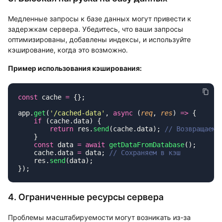
Медленные запросы к базе данных могут привести к
задержкам сервера. Убедитесь, что ваши запросы
оптимизированы, добавлены индексы, и используйте
кэширование, когда это возможно.
Пример использования кэширования:
const
 cache 
=
app.
get
(
'
/cached-data
'
, 
async
 (
req
, 
res
) 
=>
    if
        return
 res.
send
(cache.data); 
    const
 data 
=
 await
 getDataFromDatabase
    cache.data 
=
 data; 
    res.
send
4. Ограниченные ресурсы сервера
Проблемы масштабируемости могут возникать из-за