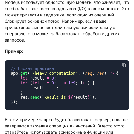
Node.js использует однопоточную модель, что означает, что
он обрабатывает весь ввод/вывод (I/O) в одном потоке. Это
может привести к задержке, если одно из операций
блокирует основной поток. Например, если ваше
приложение выполняет длительную вычислительную
операцию, оно может заблокировать обработку других
запросов.
Пример:
app.
get
(
'
/heavy-computation
'
, (
req
, 
res
) 
=>
    let
 result 
=
 0
    for
 (
let
 i 
=
 0
; i 
<
 1e9
; i
++
        result 
+=
    res.
send
(
`Result is 
${
result
}
`
В этом примере запрос будет блокировать сервер, пока не
завершится тяжелая операция вычислений. Вместо этого
старайтесь использовать асинхронные функции или