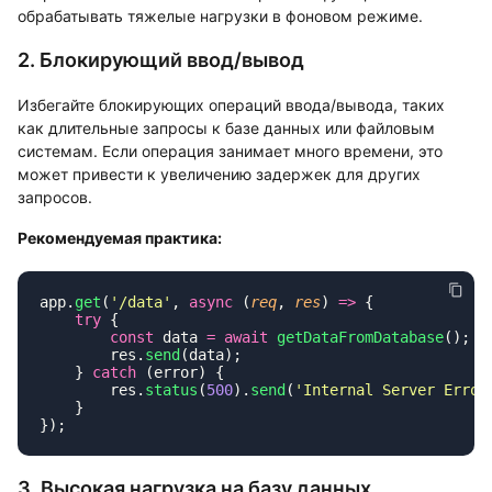
обрабатывать тяжелые нагрузки в фоновом режиме.
2. Блокирующий ввод/вывод
Избегайте блокирующих операций ввода/вывода, таких
как длительные запросы к базе данных или файловым
системам. Если операция занимает много времени, это
может привести к увеличению задержек для других
запросов.
Рекомендуемая практика:
app.
get
(
'
/data
'
, 
async
 (
req
, 
res
) 
=>
    try
        const
 data 
=
 await
 getDataFromDatabase
(); 
        res.
send
    } 
catch
        res.
status
(
500
).
send
(
'
Internal Server Error
3. Высокая нагрузка на базу данных