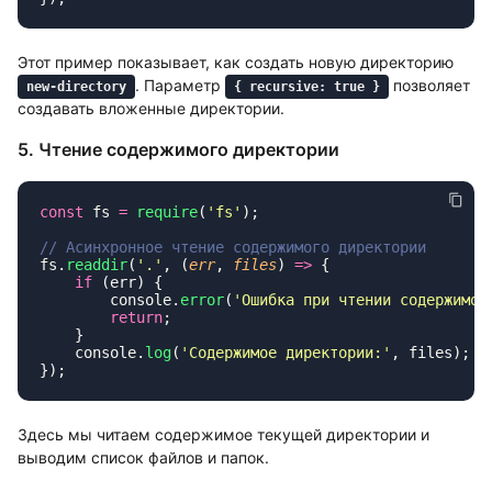
Этот пример показывает, как создать новую директорию
. Параметр
позволяет
new-directory
{ recursive: true }
создавать вложенные директории.
5. Чтение содержимого директории
const
 fs 
=
 require
(
'
fs
'
fs.
readdir
(
'
.
'
, (
err
, 
files
) 
=>
    if
        console.
error
(
'
Ошибка при чтении содержимог
        return
    console.
log
(
'
Содержимое директории:
'
Здесь мы читаем содержимое текущей директории и
выводим список файлов и папок.