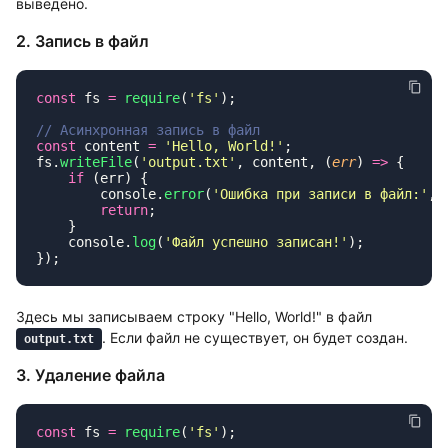
выведено.
2. Запись в файл
const
 fs 
=
 require
(
'
fs
'
const
 content 
=
 '
Hello, World!
'
fs.
writeFile
(
'
output.txt
'
, content, (
err
) 
=>
    if
        console.
error
(
'
Ошибка при записи в файл:
'
        return
    console.
log
(
'
Файл успешно записан!
'
Здесь мы записываем строку "Hello, World!" в файл
. Если файл не существует, он будет создан.
output.txt
3. Удаление файла
const
 fs 
=
 require
(
'
fs
'