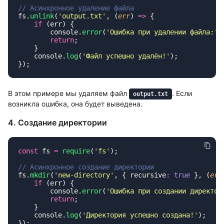
fs.
unlink
(
'
output.txt
'
, (
err
) 
=>
    if
        console.
error
(
'
Ошибка при удалении файла:
'
        return
    console.
log
(
'
Файл успешно удалён!
'
В этом примере мы удаляем файл
. Если
output.txt
возникла ошибка, она будет выведена.
4. Создание директории
const
 fs 
=
 require
(
'
fs
'
fs.
mkdir
(
'
new-directory
'
, { recursive
:
 true
 }, (
err
    if
        console.
error
(
'
Ошибка при создании директор
        return
    console.
log
(
'
Директория успешно создана!
'