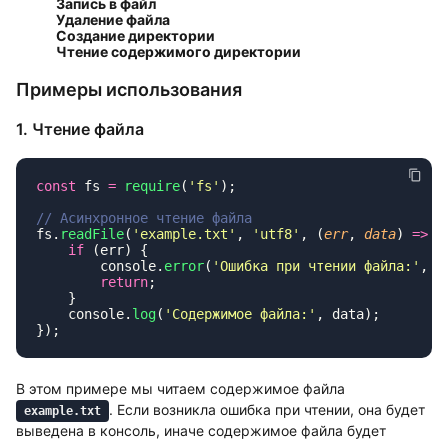
Запись в файл
Удаление файла
Создание директории
Чтение содержимого директории
Примеры использования
1. Чтение файла
const
 fs 
=
 require
(
'
fs
'
fs.
readFile
(
'
example.txt
'
, 
'
utf8
'
, (
err
, 
data
) 
=>
    if
        console.
error
(
'
Ошибка при чтении файла:
'
        return
    console.
log
(
'
Содержимое файла:
'
В этом примере мы читаем содержимое файла
. Если возникла ошибка при чтении, она будет
example.txt
выведена в консоль, иначе содержимое файла будет