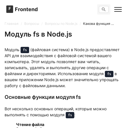
F
Frontend
Поиск по сайту
Вопросы
Главная
/
Вопросы
/
Вопросы по Node.js
/
Какова функция модуля fs?
Тренажер вопросов
Тесты
Модуль fs в Node.js
Задачи
Модуль
(файловая система) в Node.js предоставляет
fs
API для взаимодействия с файловой системой вашего
компьютера. Этот модуль позволяет вам читать,
записывать, удалять и выполнять другие операции с
файлами и директориями. Использование модуля
в
fs
вашем приложении Node.js может значительно упрощать
работу с файловыми данными.
Основные функции модуля fs
Вот несколько основных операций, которые можно
выполнять с помощью модуля
:
fs
Чтение файла