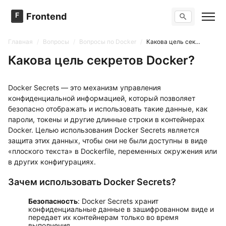
F
Frontend
Поиск по сайту
Вопросы
Главная
/
Вопросы
/
Вопросы по Docker
/
Какова цель секретов Docker?
Тренажер вопросов
Тесты
Какова цель секретов Docker?
Задачи
Docker Secrets — это механизм управления
конфиденциальной информацией, который позволяет
безопасно отображать и использовать такие данные, как
пароли, токены и другие длинные строки в контейнерах
Docker. Целью использования Docker Secrets является
защита этих данных, чтобы они не были доступны в виде
«плоского текста» в Dockerfile, переменных окружения или
в других конфигурациях.
Зачем использовать Docker Secrets?
Безопасность
: Docker Secrets хранит
конфиденциальные данные в зашифрованном виде и
передает их контейнерам только во время
выполнения.