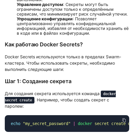
Управление доступом
: Секреты могут быть
ограничены доступом только к определённым
сервисам, что минимизирует риск случайной утечки.
Упрощение конфигурации
: Позволяет
централизованно управлять конфиденциальной
информацией, избавляя от необходимости хранить её
в коде или в файлах конфигурации.
Как работаю Docker Secrets?
Docker Secrets используются только в пределах Swarm-
кластера. Чтобы использовать секреты, необходимо
выполнить следующие шаги:
Шаг 1: Создание секрета
Для создания секрета используется команда
docker
. Например, чтобы создать секрет с
secret create
паролем:
echo
 "
my_secret_password
"
 |
 docker
 secret
 create
 db