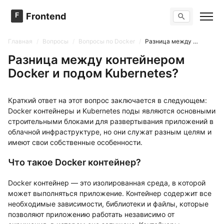
F
Frontend
Поиск по сайту
Вопросы
Главная
/
Вопросы
/
Вопросы по Docker
/
Разница между контейнером Docker и подом Kubernetes?
Тренажер вопросов
Тесты
Разница между контейнером
Задачи
Docker и подом Kubernetes?
Краткий ответ на этот вопрос заключается в следующем:
Docker контейнеры и Kubernetes поды являются основными
строительными блоками для развертывания приложений в
облачной инфраструктуре, но они служат разным целям и
имеют свои собственные особенности.
Что такое Docker контейнер?
Docker контейнер — это изолированная среда, в которой
может выполняться приложение. Контейнер содержит все
необходимые зависимости, библиотеки и файлы, которые
позволяют приложению работать независимо от