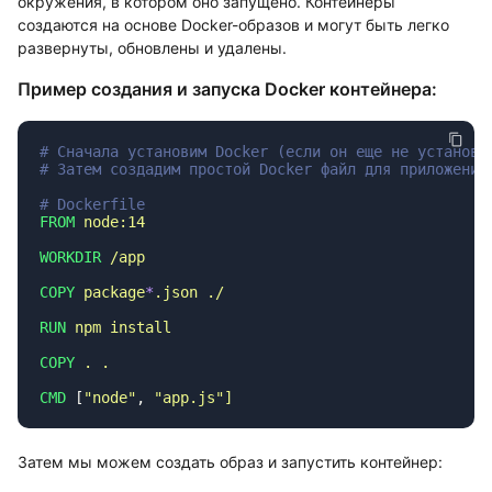
окружения, в котором оно запущено. Контейнеры
создаются на основе Docker-образов и могут быть легко
развернуты, обновлены и удалены.
Пример создания и запуска Docker контейнера:
FROM
WORKDIR
COPY
 package
*
.json
RUN
 npm
COPY
 .
CMD
 [
"
node
"
, 
"
app.js
"
Затем мы можем создать образ и запустить контейнер: