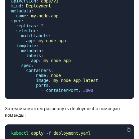
apiVersion
:
kind
:
metadata
  name
:
spec
  replicas
:
  selector
    matchLabels
      app
:
  template
    metadata
      labels
        app
:
    spec
      containers
        -
 name
:
          image
:
          ports
            -
 containerPort
:
Затем мы можем развернуть deployment с помощью
команды:
kubectl
 apply
 -f