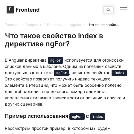
F
Frontend
Поиск по сайту
Вопросы
Главная
/
Вопросы
/
Вопросы по Angular
/
Что такое свойство index в директиве ngFor?
Тренажер вопросов
Тесты
Что такое свойство index в
Задачи
директиве ngFor?
В Angular директива
используется для отрисовки
ngFor
списков данных в шаблоне. Одним из полезных свойств,
доступных в контексте
, является свойство
.
ngFor
index
Это свойство позволяет получить индекс текущего
элемента в итерации, что может быть особенно полезно
для отображения порядкового номера элемента,
управления стилями в зависимости от позиции в списке и
других сценариев.
Пример использования
с
ngFor
index
Рассмотрим простой пример, в котором мы будем