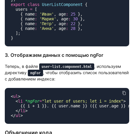
export
 class
 UserListComponent
  users 
=
    { name
:
 '
Иван
'
, age
:
 25
    { name
:
 '
Мария
'
, age
:
 30
    { name
:
 '
Петр
'
, age
:
 22
    { name
:
 '
Анна
'
, age
:
 28
3. Отображаем данных с помощью ngFor
Теперь, в файле
, используем
user-list.component.html
директиву
, чтобы отобразить список пользователей
ngFor
с добавлением индекса:
<
ul
  <
li
 *ngFor
=
"
let user of users; let i = index
"
  </
li
</
ul
Объяснение кода