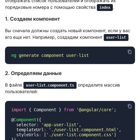
отображать список пользователей и отображать их
порядковые номера с помощью свойства
.
index
1. Создаем компонент
Вы сначала должны создать новый компонент, если у вас
его еще нет. Например, создадим компонент
.
user-list
ng
 generate
 component
2. Определяем данные
В файле
определите массив
user-list.component.ts
пользователей:
import
 { Component } 
from
 '
@angular/core
'
@
Component
  selector
:
 '
app-user-list
'
  templateUrl
:
 '
./user-list.component.html
'
  styleUrls
:
 [
'
./user-list.component.css
'