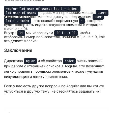
:
*ngFor="let user of users; let i = index"
- здесь мы перебираем массив
let user of users
users
и каждый элемент массива доступен под именем
.
user
- это создаёт переменную
, которая
let i = index
i
будет содержать индекс текущего элемента в итерации
(начиная с 0).
Внутри
мы используем
, чтобы
li
{{ i + 1 }}
отобразить номер пользователя, начиная с 1, а не с 0, как
это делает массив.
Заключение
Директива
и её свойство
очень полезны
ngFor
index
при работе с итерацией списков в Angular. Это позволяет
легко управлять порядком элементов и может улучшить
визуализацию и логику приложения.
Если у вас есть другие вопросы по Angular или вы хотите
углубиться в другую тему, не стесняйтесь задавать их!