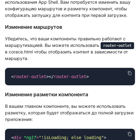
использования App Shell. Вам потребуется изменить вашу
конфигурацию маршрутов и разметку компонент, чтобы
отображать заглушку для контента при первой загрузке.
Изменение маршрутов
Убедитесь, что ваши компоненты правильно работают с
маршрутизацией. Вы можете использовать
router-outlet
в corace.html чтобы отобразить контент в зависимости от
маршрута.
<
router-outlet
></
router-outlet
Изменение разметки компонента
В вашем главном компоненте, вы можете использовать
разметку, которая будет отображаться до полной загрузки
приложения:
<
div
 *ngIf
=
"
!isLoading; else loading
"