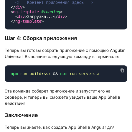
</
div
<
ng-template
 #loading
  <
div
>Загрузка...</
div
</
ng-template
Шаг 4: Сборка приложения
Теперь вы готовы собрать приложение с помощью Angular
Universal. Выполните следующую команду в терминале:
npm
 run
 build:ssr
 && 
npm
 run
Эта команда соберет приложение и запустит его на
сервере, и теперь вы сможете увидеть ваше App Shell в
действии!
Заключение
Теперь вы знаете, как создать App Shell в Angular для