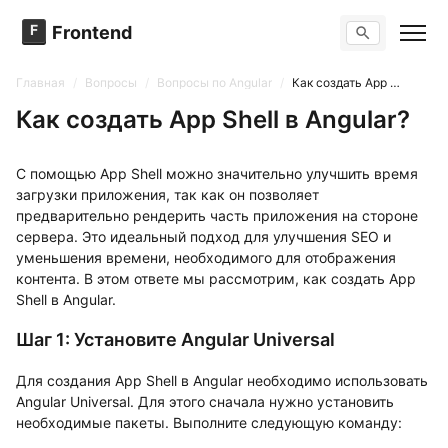
F
Frontend
Поиск по сайту
Вопросы
Главная
/
Вопросы
/
Вопросы по Angular
/
Как создать App Shell в Angular?
Тренажер вопросов
Тесты
Как создать App Shell в Angular?
Задачи
С помощью App Shell можно значительно улучшить время
загрузки приложения, так как он позволяет
предварительно рендерить часть приложения на стороне
сервера. Это идеальный подход для улучшения SEO и
уменьшения времени, необходимого для отображения
контента. В этом ответе мы рассмотрим, как создать App
Shell в Angular.
Шаг 1: Установите Angular Universal
Для создания App Shell в Angular необходимо использовать
Angular Universal. Для этого сначала нужно установить
необходимые пакеты. Выполните следующую команду: