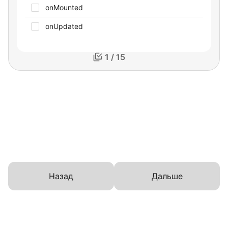
onMounted
onUpdated
1 / 15
Назад
Дальше