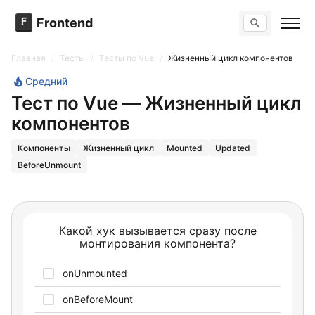
F
Frontend
Поиск по сайту
Вопросы
Главная
/
Тесты
/
Тесты по Vue
/
Жизненный цикл компонентов
Тренажер вопросов
Тесты
Средний
Задачи
Тест по Vue — Жизненный цикл
компонентов
Компоненты
Жизненный цикл
Mounted
Updated
BeforeUnmount
Какой хук вызывается сразу после
монтирования компонента?
onUnmounted
onBeforeMount