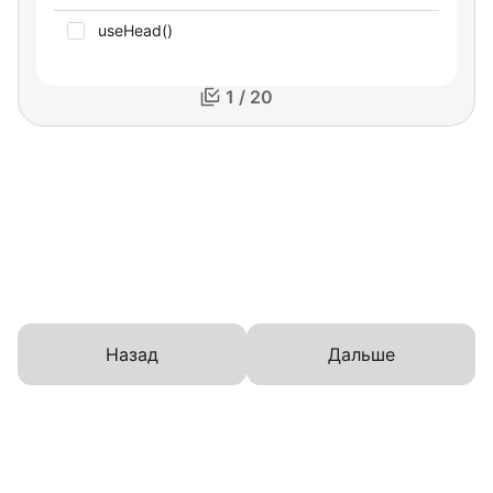
useHead()
1 / 20
Назад
Дальше