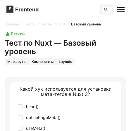
F
Frontend
Поиск по сайту
Вопросы
Главная
/
Тесты
/
Тесты по Nuxt
/
Базовый уровень
Тренажер вопросов
Тесты
Легкий
Задачи
Тест по Nuxt — Базовый
уровень
Маршруты
Компоненты
Layouts
Какой хук используется для установки
мета-тегов в Nuxt 3?
head()
definePageMeta()
useMeta()