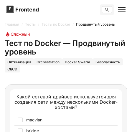
F
Frontend
Поиск по сайту
Вопросы
Главная
/
Тесты
/
Тесты по Docker
/
Продвинутый уровень
Тренажер вопросов
Тесты
Сложный
Задачи
Тест по Docker — Продвинутый
уровень
Оптимизация
Orchestration
Docker Swarm
Безопасность
CI/CD
Какой сетевой драйвер используется для
создания сети между несколькими Docker-
хостами?
macvlan
bridge