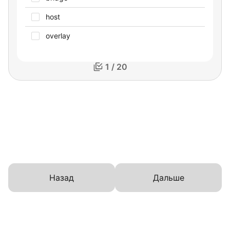
host
overlay
1 / 20
Назад
Дальше