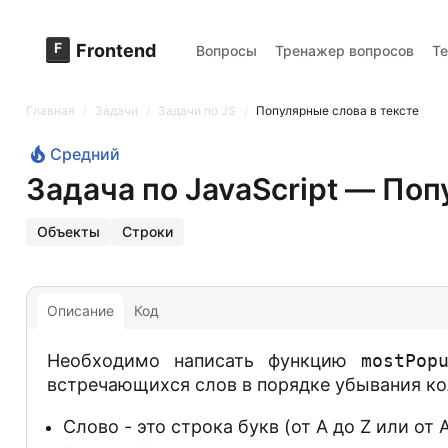
F
Frontend
Вопросы
Тренажер вопросов
Т
Главная
/
Задачи
/
Задачи по JS
/
Популярные слова в тексте
Средний
Задача по JavaScript — Поп
Объекты
Строки
Описание
Код
Необходимо написать функцию
mostPop
встречающихся слов в порядке убывания ко
Слово - это строка букв (от A до Z или от