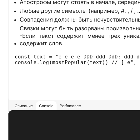
Апострофы могут стоять в начале, середине 
Любые другие символы (например, #, , / ,
Совпадения должны быть нечувствительны 
Связки могут быть разорваны произвольн
-Если текст содержит менее трех уникал
содержит слов.
const text = "e e e e DDD ddd DdD: ddd d
console.log(mostPopular(text)) // ["e", 
Описание
Console
Perfomance