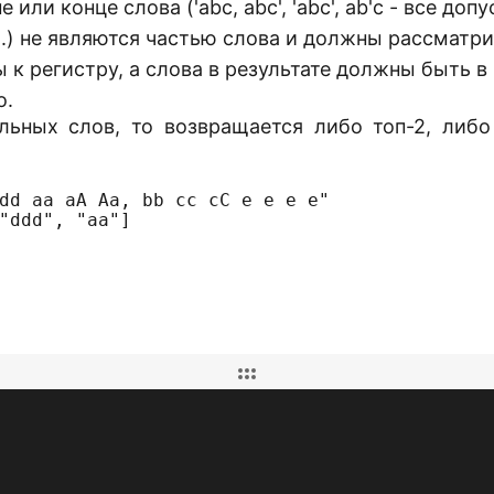
или конце слова ('abc, abc', 'abc', ab'c - все доп
 ...) не являются частью слова и должны рассмат
к регистру, а слова в результате должны быть в
о.
ьных слов, то возвращается либо топ-2, либо 
dd aa aA Aa, bb cc cC e e e e"

"ddd", "aa"]