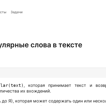
есты
Задачи
Вопросы
Тренажер вопросов
Тесты
Задачи
улярные слова в тексте
ular(text)
, которая принимает текст и возв
личества их вхождений.
 A до Я), которая может содержать один или нескол