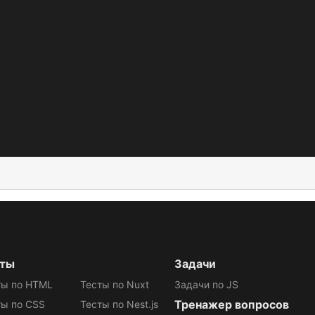
сты
Задачи
ты по HTML
Тесты по Nuxt
Задачи по JS
Тренажер вопросов
ты по CSS
Тесты по Nest.js