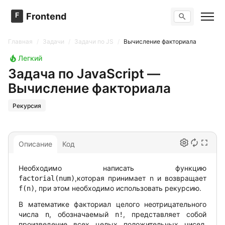
F
Frontend
Поиск по сайту
Вопросы
Главная
/
Задачи
/
Задачи по JS
/
Вычисление факториала
Тренажер вопросов
Тесты
Легкий
Задачи
Задача по JavaScript —
Вычисление факториала
Рекурсия
Описание
Код
Необходимо написать функцию
,которая принимает n и возвращает
factorial(num)
, при этом необходимо использовать рекурсию.
f(n)
В математике факториал целого неотрицательного
числа
, обозначаемый
, представляет собой
n
n!
произведение всех целых положительных чисел,