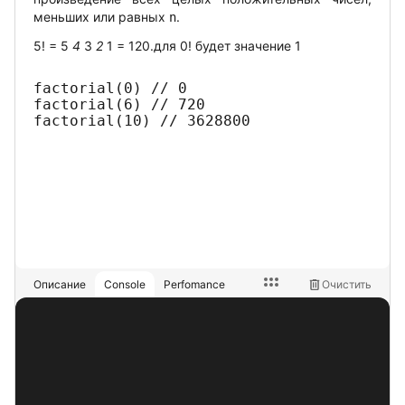
меньших или равных
.
n
5! = 5
4
3
2
1 = 120.
для 0! будет значение 1
factorial(0) // 0

factorial(6) // 720

factorial(10) // 3628800
Описание
Console
Perfomance
Очистить