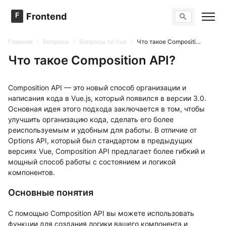
F
Frontend
Поиск по сайту
Вопросы
Главная
/
Вопросы
/
Вопросы по Vue
/
Что такое Composition API?
Тренажер вопросов
Тесты
Что такое Composition API?
Задачи
Composition API — это новый способ организации и
написания кода в Vue.js, который появился в версии 3.0.
Основная идея этого подхода заключается в том, чтобы
улучшить организацию кода, сделать его более
реиспользуемым и удобным для работы. В отличие от
Options API, который был стандартом в предыдущих
версиях Vue, Composition API предлагает более гибкий и
мощный способ работы с состоянием и логикой
компонентов.
Основные понятия
С помощью Composition API вы можете использовать
функции для создания логики вашего компонента и