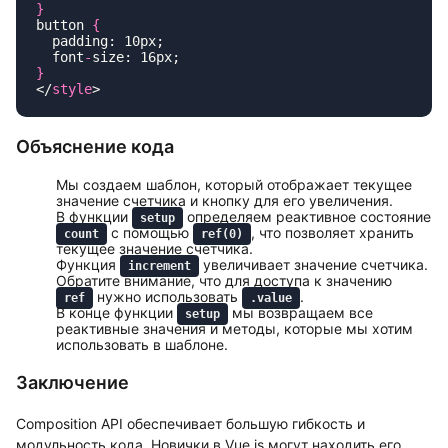
button 
  font
-
</
style
Объяснение кода
Мы создаем шаблон, который отображает текущее
значение счетчика и кнопку для его увеличения.
В функции
определяем реактивное состояние
setup
с помощью
, что позволяет хранить
count
ref(0)
текущее значение счетчика.
Функция
увеличивает значение счетчика.
increment
Обратите внимание, что для доступа к значению
нужно использовать
.
ref
.value
В конце функции
мы возвращаем все
setup
реактивные значения и методы, которые мы хотим
использовать в шаблоне.
Заключение
Composition API обеспечивает большую гибкость и
модульность кода. Новички в Vue.js могут находить его