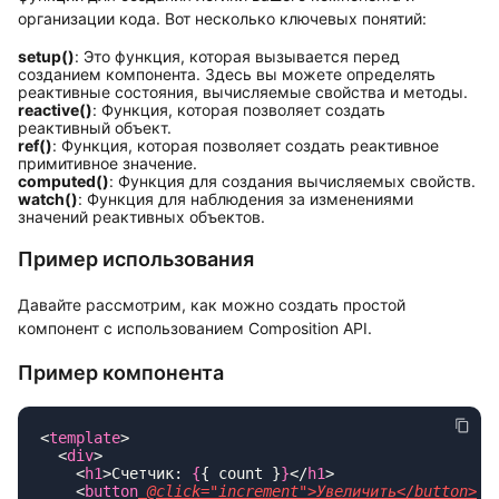
организации кода. Вот несколько ключевых понятий:
setup()
: Это функция, которая вызывается перед
созданием компонента. Здесь вы можете определять
реактивные состояния, вычисляемые свойства и методы.
reactive()
: Функция, которая позволяет создать
реактивный объект.
ref()
: Функция, которая позволяет создать реактивное
примитивное значение.
computed()
: Функция для создания вычисляемых свойств.
watch()
: Функция для наблюдения за изменениями
значений реактивных объектов.
Пример использования
Давайте рассмотрим, как можно создать простой
компонент с использованием Composition API.
Пример компонента
<
template
  <
div
    <
h1
>Счетчик: 
{
{ count }
}
</
h1
    <
button