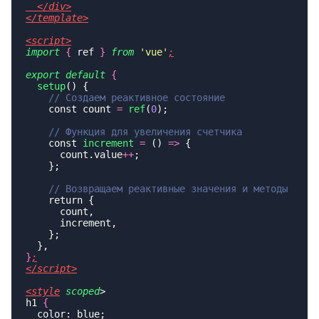
import
 {
 ref 
}
 from
 '
vue
'
export
 default
  setup
    const count 
=
 ref
(
0
    const 
increment
 =
 () 
=>
      count.value
++
}
<style
 scoped
h1 