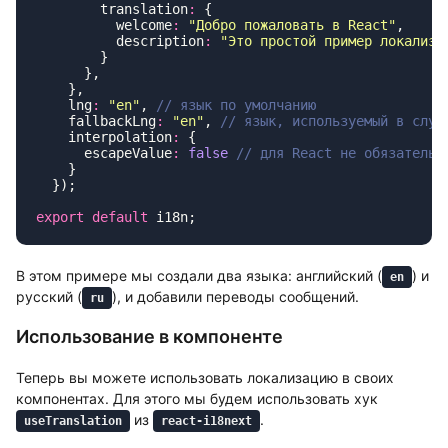
        translation
:
          welcome
:
 "
Добро пожаловать в React
"
          description
:
 "
Это простой пример локализа
    lng
:
 "
en
"
, 
    fallbackLng
:
 "
en
"
, 
    interpolation
:
      escapeValue
:
 false
export
 default
В этом примере мы создали два языка: английский (
) и
en
русский (
), и добавили переводы сообщений.
ru
Использование в компоненте
Теперь вы можете использовать локализацию в своих
компонентах. Для этого мы будем использовать хук
из
.
useTranslation
react-i18next