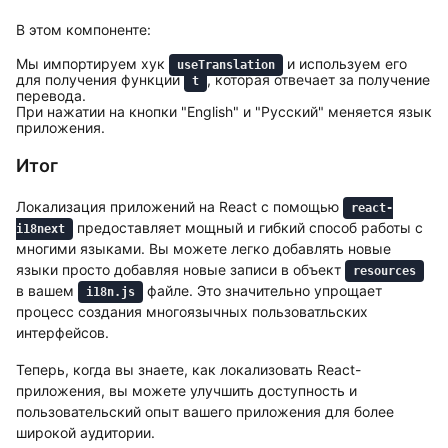
В этом компоненте:
Мы импортируем хук
и используем его
useTranslation
для получения функции
, которая отвечает за получение
t
перевода.
При нажатии на кнопки "English" и "Русский" меняется язык
приложения.
Итог
Локализация приложений на React с помощью
react-
предоставляет мощный и гибкий способ работы с
i18next
многими языками. Вы можете легко добавлять новые
языки просто добавляя новые записи в объект
resources
в вашем
файле. Это значительно упрощает
i18n.js
процесс создания многоязычных пользоватльских
интерфейсов.
Теперь, когда вы знаете, как локализовать React-
приложения, вы можете улучшить доступность и
пользовательский опыт вашего приложения для более
широкой аудитории.