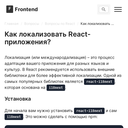
F
Frontend
Поиск по сайту
Вопросы
Главная
/
Вопросы
/
Вопросы по React
/
Как локализовать React-приложения?
Тренажер вопросов
Тесты
Как локализовать React-
Задачи
приложения?
Локализация (или международализация) – это процесс
адаптации вашего приложения для разных языков и
культур. В React рекомендуется использовать внешние
библиотеки для более эффективной локализации. Одной из
самых популярных библиотек является
,
react-i18next
которая основана на
.
i18next
Установка
Для начала вам нужно установить
и сам
react-i18next
. Это можно сделать с помощью npm:
i18next