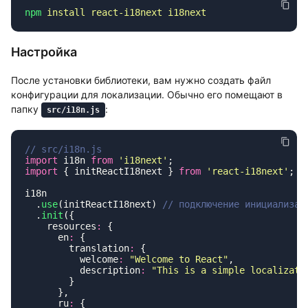
npm
 install
 react-i18next
Настройка
После установки библиотеки, вам нужно создать файл
конфигурации для локализации. Обычно его помещают в
папку
:
src/i18n.js
import
 i18n 
from
 '
i18next
'
import
 { initReactI18next } 
from
 '
react-i18next
'
  .
use
(initReactI18next) 
  .
init
    resources
:
      en
:
        translation
:
          welcome
:
 "
Welcome to React
"
          description
:
 "
This is a simple localizati
      ru
: