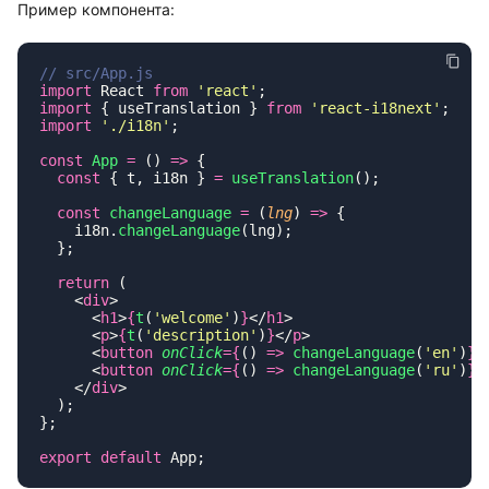
Пример компонента:
import
 React 
from
 '
react
'
import
 { useTranslation } 
from
 '
react-i18next
'
import
 '
./i18n
'
const
 App
 =
 () 
=>
  const
 { t, i18n } 
=
 useTranslation
  const
 changeLanguage
 =
 (
lng
) 
=>
    i18n.
changeLanguage
  return
    <
div
      <
h1
>
{
t
(
'
welcome
'
)
}
</
h1
      <
p
>
{
t
(
'
description
'
)
}
</
p
      <
button
 onClick
={
() 
=>
 changeLanguage
(
'
en
'
)
}
>
      <
button
 onClick
={
() 
=>
 changeLanguage
(
'
ru
'
)
}
>
    </
div
export
 default