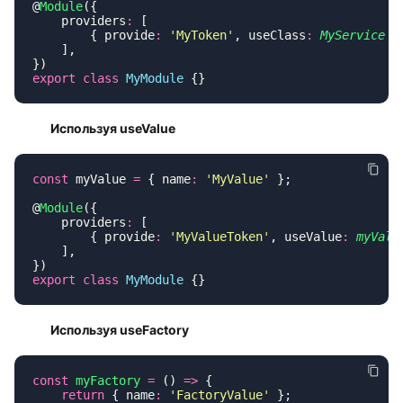
@
Module
    providers
:
        { provide
:
 '
MyToken
'
, useClass
:
 MyService
export
 class
 MyModule
Используя useValue
const
 myValue 
=
 { name
:
 '
MyValue
'
@
Module
    providers
:
        { provide
:
 '
MyValueToken
'
, useValue
:
 myValu
export
 class
 MyModule
Используя useFactory
const
 myFactory
 =
 () 
=>
    return
 { name
:
 '
FactoryValue
'