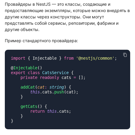
Провайдеры в NestJS — это классы, создающие и
предоставляющие экземпляры, которые можно внедрять в
другие классы через конструкторы. Они могут
представлять собой сервисы, репозитории, фабрики и
другие объекты.
Пример стандартного провайдера:
import
 { Injectable } 
from
 '
@nestjs/common
'
@
Injectable
export
 class
 CatsService
    private
 readonly
 cats 
=
    addCat
(
cat
:
 string
        this
.cats.
push
    getCats
        return
 this