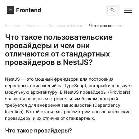
F
Frontend
Поиск по сайту
Вопросы
Главная
/
Вопросы
/
Вопросы по Nest.js
/
Что такое пользовательские провайдеры и чем они отличаются от стандартных провайдеров в NestJS?
Тренажер вопросов
Тесты
Что такое пользовательские
Задачи
провайдеры и чем они
отличаются от стандартных
провайдеров в NestJS?
NestJS — это мощный фреймворк для построения
серверных приложений на TypeScript, который использует
модульную архитектуру. В NestJS провайдеры (Providers)
являются основным строительным блоком, который
требуется для внедрения зависимостей (Dependency
Injection). В этой статье мы рассмотрим пользовательские
провайдеры и их отличие от стандартных.
Что такое провайдеры?