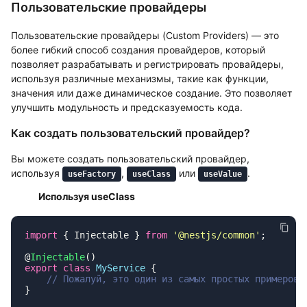
Пользовательские провайдеры
Пользовательские провайдеры (Custom Providers) — это
более гибкий способ создания провайдеров, который
позволяет разрабатывать и регистрировать провайдеры,
используя различные механизмы, такие как функции,
значения или даже динамическое создание. Это позволяет
улучшить модульность и предсказуемость кода.
Как создать пользовательский провайдер?
Вы можете создать пользовательский провайдер,
используя
,
или
.
useFactory
useClass
useValue
Используя useClass
import
 { Injectable } 
from
 '
@nestjs/common
'
@
Injectable
export
 class
 MyService