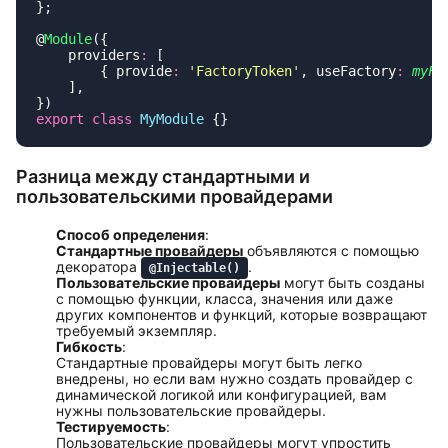
@
Module
    providers
:
        { provide
:
 '
FactoryToken
'
, useFactory
:
 myFa
export
 class
 MyModule
Разница между стандартными и
пользовательскими провайдерами
Способ определения
:
Стандартные провайдеры
объявляются с помощью
декоратора
.
@Injectable()
Пользовательские провайдеры
могут быть созданы
с помощью функции, класса, значения или даже
других компонентов и функций, которые возвращают
требуемый экземпляр.
Гибкость
:
Стандартные провайдеры могут быть легко
внедрены, но если вам нужно создать провайдер с
динамической логикой или конфигурацией, вам
нужны пользовательские провайдеры.
Тестируемость
:
Пользовательские провайдеры могут упростить