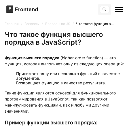
F
Frontend
Поиск по сайту
Вопросы
Главная
/
Вопросы
/
Вопросы по JS
/
Что такое функция высшего порядка в JavaScript?
Тренажер вопросов
Тесты
Что такое функция высшего
Задачи
порядка в JavaScript?
Функция высшего порядка
(higher-order function) — это
функция, которая выполняет одну из следующих операций:
Принимает одну или несколько функций в качестве
аргументов.
Возвращает функцию в качестве результата.
Такие функции являются основой для функционального
программирования в JavaScript, так как позволяют
манипулировать функциями, как и любыми другими
значениями.
Пример функции высшего порядка: