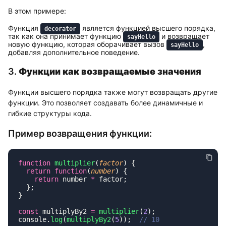
В этом примере:
Функция
является функцией высшего порядка,
decorator
так как она принимает функцию
и возвращает
sayHello
новую функцию, которая оборачивает вызов
,
sayHello
добавляя дополнительное поведение.
3.
Функции как возвращаемые значения
Функции высшего порядка также могут возвращать другие
функции. Это позволяет создавать более динамичные и
гибкие структуры кода.
Пример возвращения функции:
function
 multiplier
(
factor
  return
 function
(
number
    return
 number 
*
const
 multiplyBy2 
=
 multiplier
(
2
console.
log
(
multiplyBy2
(
5
));  