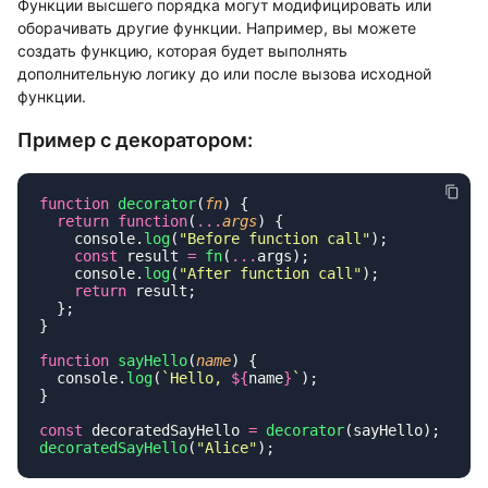
Функции высшего порядка могут модифицировать или
оборачивать другие функции. Например, вы можете
создать функцию, которая будет выполнять
дополнительную логику до или после вызова исходной
функции.
Пример с декоратором:
function
 decorator
(
fn
  return
 function
(
...
args
    console.
log
(
"
Before function call
"
    const
 result 
=
 fn
(
...
    console.
log
(
"
After function call
"
    return
function
 sayHello
(
name
  console.
log
(
`Hello, 
${
name
}
`
const
 decoratedSayHello 
=
 decorator
decoratedSayHello
(
"
Alice
"