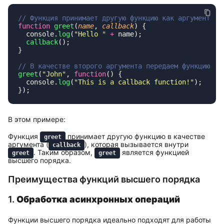
function
 greet
(
name
, 
callback
  console.
log
(
"
Hello 
"
 +
  callback
greet
(
"
John
"
, 
function
  console.
log
(
"
This is a callback function!
"
В этом примере:
Функция
принимает другую функцию в качестве
greet
аргумента (
), которая вызывается внутри
callback
. Таким образом,
является функцией
greet
greet
высшего порядка.
Преимущества функций высшего порядка
1.
Обработка асинхронных операций
Функции высшего порядка идеально подходят для работы