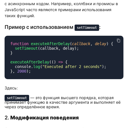
с асинхронным кодом. Например, коллбэки и промисы в
JavaScript часто являются примерами использования
таких функций.
Пример с использованием
:
setTimeout
function
 executeAfterDelay
(
callback
, 
delay
  setTimeout
executeAfterDelay
(() 
=>
  console.
log
(
"
Executed after 2 seconds
"
}, 
2000
Здесь:
— это функция высшего порядка, которая
setTimeout
принимает функцию в качестве аргумента и выполняет её
через определённое время.
2.
Модификация поведения