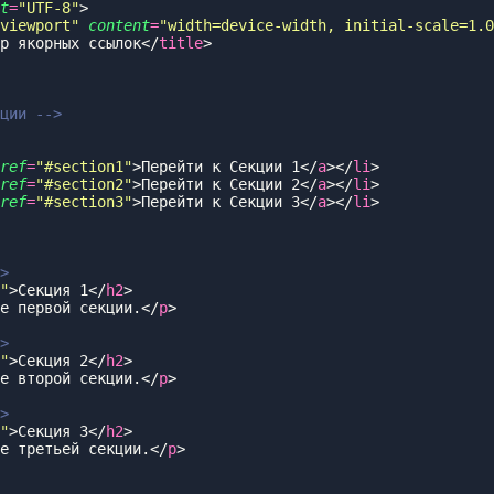
t
=
"
UTF-8
"
viewport
"
 content
=
"
width=device-width, initial-scale=1.0
р якорных ссылок</
title
ref
=
"
#section1
"
>Перейти к Секции 1</
a
></
li
ref
=
"
#section2
"
>Перейти к Секции 2</
a
></
li
ref
=
"
#section3
"
>Перейти к Секции 3</
a
></
li
"
>Секция 1</
h2
е первой секции.</
p
"
>Секция 2</
h2
е второй секции.</
p
"
>Секция 3</
h2
е третьей секции.</
p