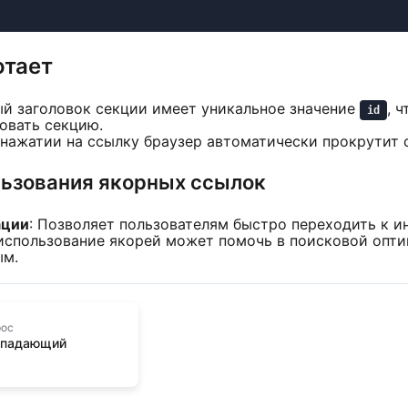
отает
ый заголовок секции имеет уникальное значение
, 
id
овать секцию.
 нажатии на ссылку браузер автоматически прокрутит 
ьзования якорных ссылок
ации
: Позволяет пользователям быстро переходить к 
использование якорей может помочь в поисковой опти
ым.
рос
ыпадающий