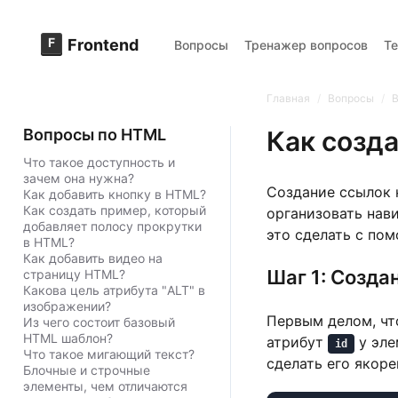
F
Frontend
Вопросы
Тренажер вопросов
Т
Главная
/
Вопросы
/
Вопросы по HTML
Как созд
Что такое доступность и
зачем она нужна?
Создание ссылок 
Как добавить кнопку в HTML?
Как создать пример, который
организовать нави
добавляет полосу прокрутки
это сделать с по
в HTML?
Как добавить видео на
Шаг 1: Созда
страницу HTML?
Какова цель атрибута "ALT" в
изображении?
Первым делом, что
Из чего состоит базовый
HTML шаблон?
атрибут
у эле
id
Что такое мигающий текст?
сделать его якор
Блочные и строчные
элементы, чем отличаются