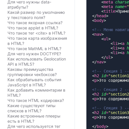
Для чего нужны data-
    <
meta
 charse
    <
meta
 name
=
"
атрибуты?
    <
title
>Приме
Какой размер по умолчанию
</
head
у текстового поля?
<
body
Что такое якорная ссылка?
Что такое applet в HTML?
Что такое тег <cite> в HTML?
<
nav
Что такое карта изображения
    <
ul
в HTML?
        <
li
><
a
 h
        <
li
><
a
 h
Что такое MathML в HTML?
        <
li
><
a
 h
Для чего нужен DOCTYPE?
    </
ul
Как использовать Geolocation
</
nav
API в HTML5?
Каковы преимущества
группировки чекбоксов?
<
h2
 id
=
"
section1
Как обрабатывать события
<
p
>Это содержимо
JavaScript в HTML?
Как добавить комментарии в
<
h2
 id
=
"
section2
HTML?
<
p
>Это содержимо
Что такое HTML кодировка?
Какие существуют типы
списков в HTML?
<
h2
 id
=
"
section3
Какие встроенные плееры
<
p
>Это содержимо
есть в HTML?
Для чего используется тег
</
body