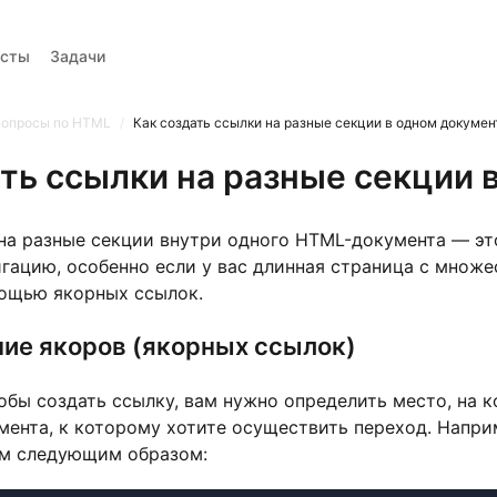
есты
Задачи
Вопросы
Тренажер вопросов
Тесты
Задачи
Вопросы по HTML
/
Как создать ссылки на разные секции в одном докумен
ать ссылки на разные секции 
на разные секции внутри одного HTML-документа — эт
гацию, особенно если у вас длинная страница с множе
мощью якорных ссылок.
ние якоров (якорных ссылок)
бы создать ссылку, вам нужно определить место, на к
мента, к которому хотите осуществить переход. Наприм
ем следующим образом: