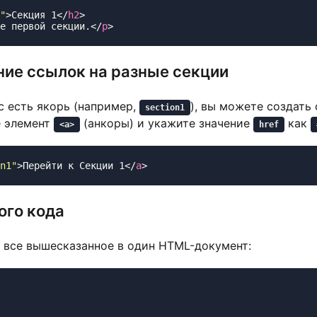
"
>Секция 1</
h2
е первой секции.</
p
ние ссылок на разные секции
ас есть якорь (например,
), вы можете создать 
section1
е элемент
(анкоры) и укажите значение
как
<a>
href
n1
"
>Перейти к Секции 1</
a
ого кода
 все вышесказанное в один HTML-документ: