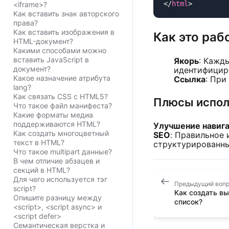
</
html
<iframe>?
Как вставить знак авторского
права?
Как вставить изображения в
Как это раб
HTML-документ?
Какими способами можно
вставить JavaScript в
Якорь
: Кажд
документ?
идентифицир
Какое назначение атрибута
Ссылка
: При
lang?
Как связать CSS с HTML5?
Плюсы испол
Что такое файл манифеста?
Какие форматы медиа
поддерживаются HTML?
Улучшение навиг
Как создать многоцветный
SEO
: Правильное 
текст в HTML?
структурированн
Что такое multipart данные?
В чем отличие абзацев и
секций в HTML?
Для чего используется тэг
Предыдущий воп
script?
Как создать в
Опишите разницу между
список?
<script>, <script async> и
<script defer>
Семантическая верстка и