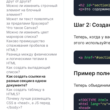
друг от друга?
<
h2
 id
=
"
section1
Можно ли изменить строчный
<
p
>Это содержимо
элемент на блочный
элемент?
Может ли текст появляться
за пределами браузера?
Шаг 2: Созда
Что такое Canvas?
Можно ли изменить цвет
маркеров списка?
Теперь, когда у в
Каково преимущество
этого используйт
сглаживания пробелов в
HTML?
Разница между физическими
<
a
 href
=
"
#sectio
и логическими тегами в
HTML
Как создать выпадающий
список?
Пример полн
Как создать ссылки на
разные секции в одном
Теперь объединим
документе?
Как создать таблицу в
HTML5?
Почему лучше размещать
<!
DOCTYPE
 html
CSS в <head>, а JS перед
<
html
 lang
=
"
ru
"
</body>?
<
head