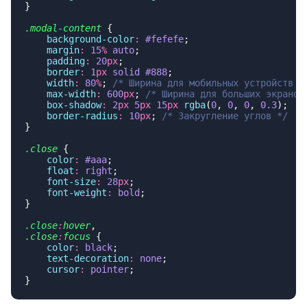
.modal-content
    background-color
:
 #fefefe
    margin
:
 15
%
 auto
    padding
:
 20
px
    border
:
 1
px
 solid
 #888
    width
:
 80
%
; 
    max-width
:
 600
px
; 
    box-shadow
:
 2
px
 5
px
 15
px
 rgba
(
0
, 
0
, 
0
, 
0.3
    border-radius
:
 10
px
; 
.close
    color
:
 #aaa
    float
:
 right
    font-size
:
 28
px
    font-weight
:
 bold
.close
:
hover
.close
:
focus
    color
:
 black
    text-decoration
:
 none
    cursor
:
 pointer