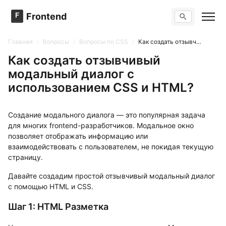
F
Frontend
Поиск по сайту
Вопросы
Главная
/
Вопросы
/
Вопросы по CSS
/
Как создать отзывчивый модальный диалог с использованием CSS и HTML?
Тренажер вопросов
Тесты
Как создать отзывчивый
Задачи
модальный диалог с
использованием CSS и HTML?
Создание модального диалога — это популярная задача
для многих frontend-разработчиков. Модальное окно
позволяет отображать информацию или
взаимодействовать с пользователем, не покидая текущую
страницу.
Давайте создадим простой отзывчивый модальный диалог
с помощью HTML и CSS.
Шаг 1: HTML Разметка