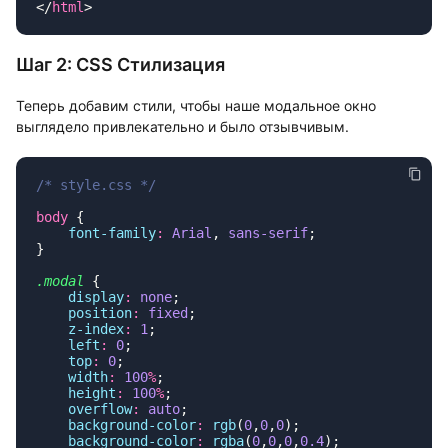
</
html
Шаг 2: CSS Стилизация
Теперь добавим стили, чтобы наше модальное окно
выглядело привлекательно и было отзывчивым.
body
    font-family
:
 Arial
, 
sans-serif
.modal
    display
:
 none
    position
:
 fixed
    z-index
:
 1
    left
:
 0
    top
:
 0
    width
:
 100
%
    height
:
 100
%
    overflow
:
 auto
    background-color
:
 rgb
(
0
,
0
,
0
    background-color
:
 rgba
(
0
,
0
,
0
,
0.4