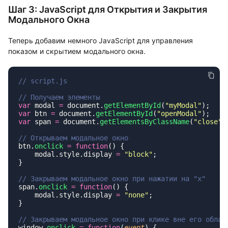
Шаг 3: JavaScript для Открытия и Закрытия
Модального Окна
Теперь добавим немного JavaScript для управления
показом и скрытием модального окна.
var
 modal 
=
 document.
getElementById
(
"
myModal
"
var
 btn 
=
 document.
getElementById
(
"
openModal
"
var
 span 
=
 document.
getElementsByClassName
(
"
close
"
)
btn.
onclick
 =
 function
    modal.style.display 
=
 "
block
"
span.
onclick
 =
 function
    modal.style.display 
=
 "
none
"
window.
onclick
 =
 function
(
event