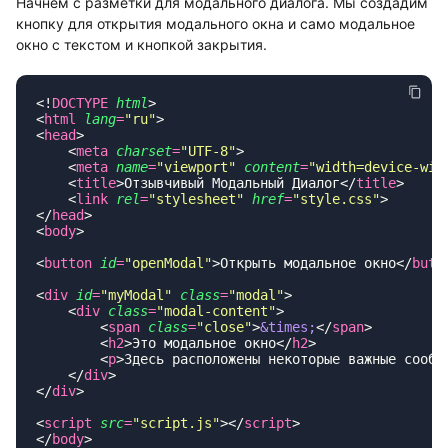
Начнем с разметки для модального диалога. Мы создадим
кнопку для открытия модального окна и само модальное
окно с текстом и кнопкой закрытия.
<!
DOCTYPE
 html
<
html
 lang
=
"
ru
"
<
head
    <
meta
 charset
=
"
UTF-8
"
    <
meta
 name
=
"
viewport
"
 content
=
"
width=device-wid
    <
title
>Отзывчивый Модальный Диалог</
title
    <
link
 rel
=
"
stylesheet
"
 href
=
"
style.css
"
</
head
<
body
<
button
 id
=
"
openModal
"
>Открыть модальное окно</
butt
<
div
 id
=
"
myModal
"
 class
=
"
modal
"
    <
div
 class
=
"
modal-content
"
        <
span
 class
=
"
close
"
>
&times;
</
span
        <
h2
>Это модальное окно</
h2
        <
p
>Здесь расположены некоторые важные сообщ
    </
div
</
div
<
script
 src
=
"
script.js
"
></
script
</
body