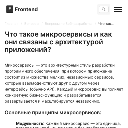
F
Frontend
Поиск по сайту
Вопросы
Главная
/
Вопросы
/
Вопросы по Веб-разработка
/
Что такое микросервисы и как они связаны с архитектурой приложений?
Тренажер вопросов
Тесты
Что такое микросервисы и как
Задачи
они связаны с архитектурой
приложений?
Микросервисы — это архитектурный стиль разработки
программного обеспечения, при котором приложение
состоит из множества мелких, независимых сервисов,
которые взаимодействуют друг с другом через
интерфейсы (обычно API). Каждый микросервис выполняет
конкретную бизнес-функцию и разрабатывается,
развертывается и масштабируется независимо.
Основные принципы микросервисов:
Модульность
: Каждый микросервис — это единица,
которая может быть изменена без необходимости